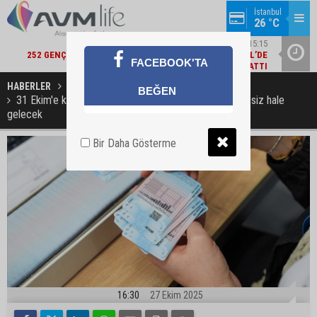
İstanbul
26 °C
14
ŞIRKET HABERLERI / 15:15
TI
252 GENÇ YETENEK KARIYERLERINE İLK ADIMI TURKCELL’DE
ALBARAK
FACEBOOK'TA
ATTI
HABERLER
GÜNCEL
BEĞEN
31 Ekim'e kadar yenileme yapılmayan ehliyetler geçersiz hale
gelecek
Bir Daha Gösterme
16:30
27 Ekim 2025