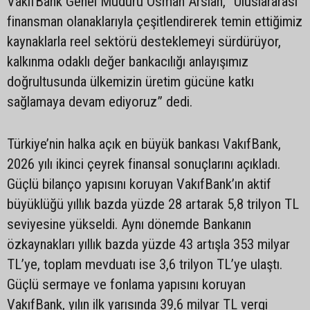
VakıfBank Genel Müdürü Osman Arslan, “Uluslararası
finansman olanaklarıyla çeşitlendirerek temin ettiğimiz
kaynaklarla reel sektörü desteklemeyi sürdürüyor,
kalkınma odaklı değer bankacılığı anlayışımız
doğrultusunda ülkemizin üretim gücüne katkı
sağlamaya devam ediyoruz” dedi.
Türkiye’nin halka açık en büyük bankası VakıfBank,
2026 yılı ikinci çeyrek finansal sonuçlarını açıkladı.
Güçlü bilanço yapısını koruyan VakıfBank’ın aktif
büyüklüğü yıllık bazda yüzde 28 artarak 5,8 trilyon TL
seviyesine yükseldi. Aynı dönemde Bankanın
özkaynakları yıllık bazda yüzde 43 artışla 353 milyar
TL’ye, toplam mevduatı ise 3,6 trilyon TL’ye ulaştı.
Güçlü sermaye ve fonlama yapısını koruyan
VakıfBank, yılın ilk yarısında 39,6 milyar TL vergi