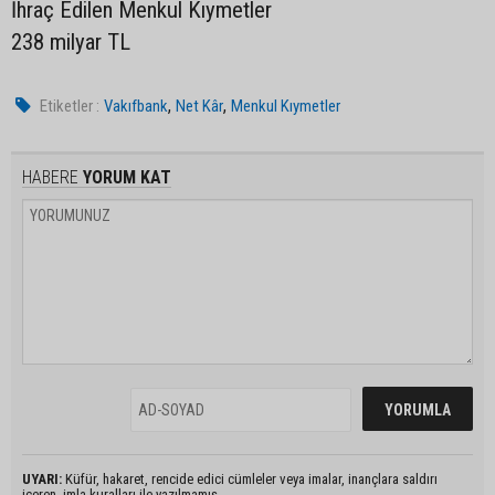
İhraç Edilen Menkul Kıymetler
238 milyar TL
,
,
Etiketler :
Vakıfbank
Net Kâr
Menkul Kıymetler
HABERE
YORUM KAT
UYARI:
Küfür, hakaret, rencide edici cümleler veya imalar, inançlara saldırı
içeren, imla kuralları ile yazılmamış,