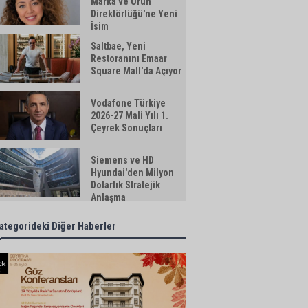
Marka ve Ürün
Direktörlüğü'ne Yeni
İsim
Saltbae, Yeni
Restoranını Emaar
Square Mall'da Açıyor
Vodafone Türkiye
2026-27 Mali Yılı 1.
Çeyrek Sonuçları
Siemens ve HD
Hyundai'den Milyon
Dolarlık Stratejik
Anlaşma
ategorideki Diğer Haberler