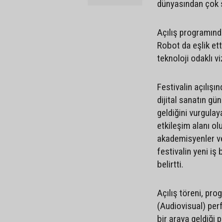
dünyasından çok sa
Açılış programınd
Robot da eşlik ett
teknoloji odaklı v
Festivalin açılış
dijital sanatın gü
geldiğini vurgulay
etkileşim alanı ol
akademisyenler ve
festivalin yeni iş 
belirtti.
Açılış töreni, pro
(Audiovisual) perf
bir araya geldiği 