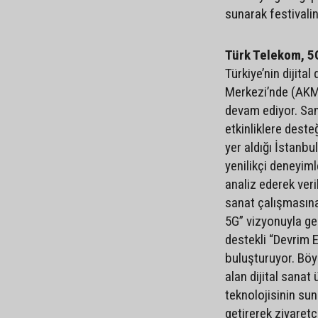
sunarak festivalin
Türk Telekom, 5G
Türkiye’nin dijita
Merkezi’nde (AKM)
devam ediyor. San
etkinliklere dest
yer aldığı İstanbu
yenilikçi deneyiml
analiz ederek veri
sanat çalışmasın
5G” vizyonuyla gel
destekli “Devrim E
buluşturuyor. Böy
alan dijital sana
teknolojisinin su
getirerek ziyaretçi