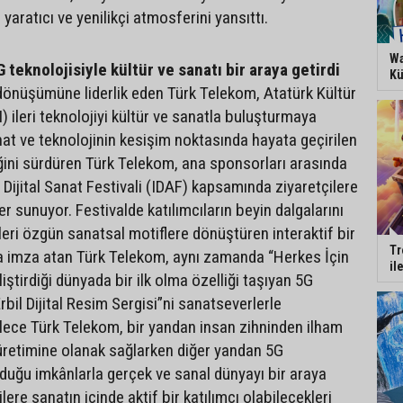
 yaratıcı ve yenilikçi atmosferini yansıttı.
Wa
 teknolojisiyle kültür ve sanatı bir araya getirdi
Kü
l dönüşümüne liderlik eden Türk Telekom, Atatürk Kültür
 ileri teknolojiyi kültür ve sanatla buluşturmaya
at ve teknolojinin kesişim noktasında hayata geçirilen
eğini sürdüren Türk Telekom, ana sponsorları arasında
l Dijital Sanat Festivali (IDAF) kapsamında ziyaretçilere
er sunuyor. Festivalde katılımcıların beyin dalgalarını
leri özgün sanatsal motiflere dönüştüren interaktif bir
Tr
a imza atan Türk Telekom, aynı zamanda “Herkes İçin
il
iştirdiği dünyada bir ilk olma özelliği taşıyan 5G
rbil Dijital Resim Sergisi”ni sanatseverlerle
lece Türk Telekom, bir yandan insan zihninden ilham
t üretimine olanak sağlarken diğer yandan 5G
nduğu imkânlarla gerçek ve sanal dünyayı bir araya
lere sanatın içinde aktif bir katılımcı olabilecekleri