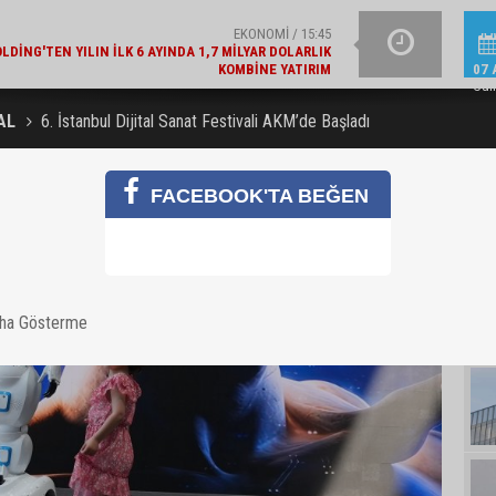
GÜNCEL / 15:21
LAJLI SU ÜRETICILERI DERNEĞI'NDEN 2030 UYARISI
YAZIN IŞILTISINI TAM
07 
Cu
AL
6. İstanbul Dijital Sanat Festivali AKM’de Başladı
FACEBOOK'TA BEĞEN
aha Gösterme