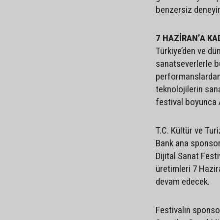
benzersiz deneyi
7 HAZİRAN’A KA
Türkiye’den ve dün
sanatseverlerle bu
performanslardan 
teknolojilerin sana
festival boyunca 
T.C. Kültür ve Tu
Bank ana sponsorl
Dijital Sanat Fest
üretimleri 7 Hazi
devam edecek.
Festivalin sponso