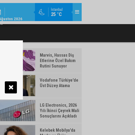
MODA / TREND / 14:18
İstanbul
25 °C
AMLAYAN MAKYAJ ÜRÜNLERI WATSONS
TÜRK TELEKOM’DAN YILIN İLK YARISIN
Ağustos 2026
TÜRKIYE'DE!
ma
Marvis, Hassas Diş
Etlerine Özel Bakım
Rutini Sunuyor
Vodafone Türkiye'de
Üst Düzey Atama
LG Electronics, 2026
Yılı İkinci Çeyrek Mali
Sonuçlarını Açıkladı
Kelebek Mobilya'da