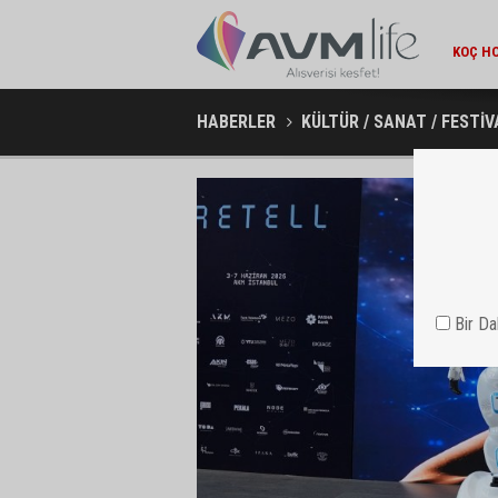
EKONOMI / 15:45
KOÇ HOLDING'TEN YILIN İLK 6 AYINDA 1,7 MILYAR DOLARLIK
AMBA
KOMBINE YATIRIM
HABERLER
KÜLTÜR / SANAT / FESTİV
Bir D