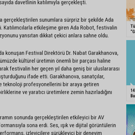
yıda davetlinin katılımıyla gerçekleşti.
a gerçekleştirilen sunumlara sürpriz bir şekilde Ada
Tü
i. Katılımcılarla etkileşime giren Ada Robot, festivalin
“G
izyonunu yansıtan dikkat çekici anlara sahne oldu.
ında konuşan Festival Direktörü Dr. Nabat Garakhanova,
nümüzde kültürel üretimin önemli bir parçası haline
arak festivalin her geçen yıl daha geniş bir uluslararası
uşturduğunu ifade etti. Garakhanova, sanatçılar,
 teknoloji profesyonellerini bir araya getiren
14
birliklerine ve yaratıcı üretimlere zemin hazırladığını
Ba
gramın sonunda gerçekleştirilen etkileyici bir AV
ormansıyla sona erdi. Ses, ışık ve dijital görüntülerin
performans, izleyicilere sürükleyici bir deneyim