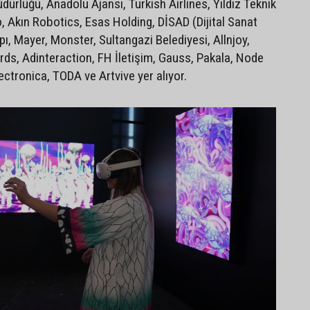
ürlüğü, Anadolu Ajansı, Turkish Airlines, Yıldız Teknik
o, Akın Robotics, Esas Holding, DİSAD (Dijital Sanat
ı, Mayer, Monster, Sultangazi Belediyesi, Allnjoy,
ds, Adinteraction, FH İletişim, Gauss, Pakala, Node
ectronica, TODA ve Artvive yer alıyor.