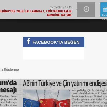
EKONOMI / 15:45
LDING'TEN YILIN İLK 6 AYINDA 1,7 MILYAR DOLARLIK
KOMBINE YATIRIM
YAZIN IŞILTISINI TAM
GÜNCEL / 15:21
07 
Cu
LAJLI SU ÜRETICILERI DERNEĞI'NDEN 2030 UYARISI
FACEBOOK'TA BEĞEN
aha Gösterme