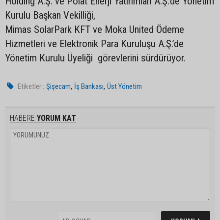
Holding A.Ş. ve Polat Enerji Yatırımları A.Ş.’de Yönetim
Kurulu Başkan Vekilliği,
Mimas SolarPark KFT ve Moka United Ödeme
Hizmetleri ve Elektronik Para Kuruluşu A.Ş.’de
Yönetim Kurulu Üyeliği görevlerini sürdürüyor.
,
,
Etiketler :
Şişecam
İş Bankası
Üst Yönetim
HABERE
YORUM KAT