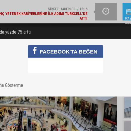
ATTI
EKONOMI / 14:22
EBEBEK 2026 YILI İKI
A TÜRK'TEN EKONOMIYE 363 MILYAR TL FINANSMAN
07 
DESTEĞI
Cu
da yüzde 75 arttı
FACEBOOK'TA BEĞEN
aha Gösterme