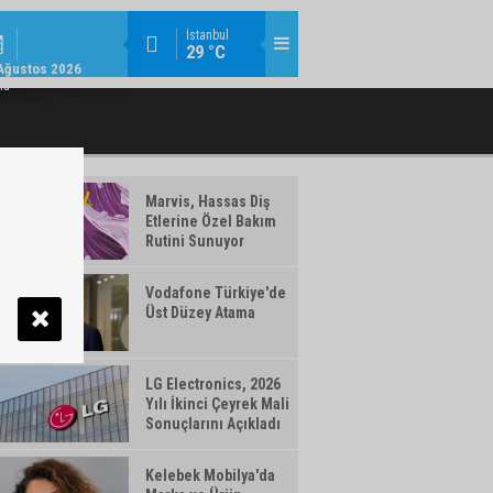
EKONOMI / 13:23
İstanbul
29 °C
NCI ÇEYREK FINANSALLARINI AÇIKLADI
NISSAN QASHQAI E-POWER’DEN GUIN
Ağustos 2026
ma
Marvis, Hassas Diş
Etlerine Özel Bakım
Rutini Sunuyor
Vodafone Türkiye'de
Üst Düzey Atama
LG Electronics, 2026
Yılı İkinci Çeyrek Mali
Sonuçlarını Açıkladı
Kelebek Mobilya'da