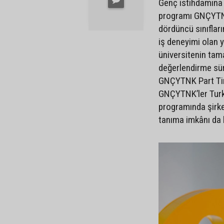
Genç istihdamına 
programı GNÇYTNK
dördüncü sınıfların
iş deneyimi olan 
üniversitenin ta
değerlendirme sü
GNÇYTNK Part Time
GNÇYTNK’ler Turk
programında şirket 
tanıma imkânı da 