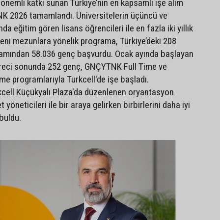
önemli katkı sunan Türkiye’nin en kapsamlı işe alım
 2026 tamamlandı. Üniversitelerin üçüncü ve
da eğitim gören lisans öğrencileri ile en fazla iki yıllık
yeni mezunlara yönelik programa, Türkiye’deki 208
mamından 58.036 genç başvurdu. Ocak ayında başlayan
reci sonunda 252 genç, GNÇYTNK Full Time ve
 programlarıyla Turkcell'de işe başladı.
cell Küçükyalı Plaza'da düzenlenen oryantasyon
yöneticileri ile bir araya gelirken birbirlerini daha iyi
buldu.