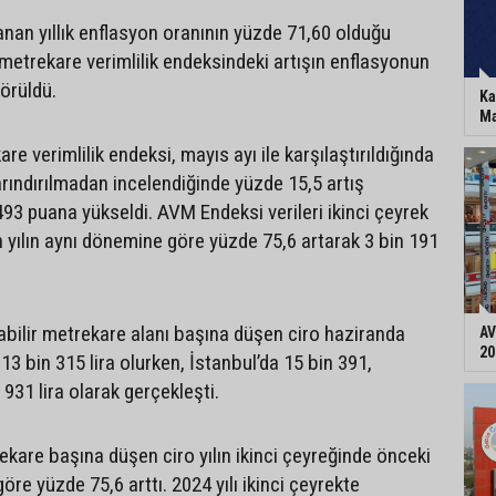
anan yıllık enflasyon oranının yüzde 71,60 olduğu
etrekare verimlilik endeksindeki artışın enflasyonun
örüldü.
Ka
Ma
e verimlilik endeksi, mayıs ayı ile karşılaştırıldığında
rındırılmadan incelendiğinde yüzde 15,5 artış
493 puana yükseldi. AVM Endeksi verileri ikinci çeyrek
 yılın aynı dönemine göre yüzde 75,6 artarak 3 bin 191
abilir metrekare alanı başına düşen ciro haziranda
AV
20
13 bin 315 lira olurken, İstanbul’da 15 bin 391,
931 lira olarak gerçekleşti.
ekare başına düşen ciro yılın ikinci çeyreğinde önceki
göre yüzde 75,6 arttı. 2024 yılı ikinci çeyrekte