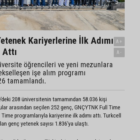
etenek Kariyerlerine İlk Adımı
A+
 Attı
A-
niversite öğrencileri ve yeni mezunlara
ekselleşen işe alım programı
6 tamamlandı.
’deki 208 üniversitenin tamamından 58.036 kişi
ular arasından seçilen 252 genç, GNÇYTNK Full Time
ime programlarıyla kariyerine ilk adımı attı. Turkcell
lan genç yetenek sayısı 1.836’ya ulaştı.