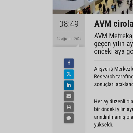
AVM cirola
08:49
AVM Metrekare
14 Ağustos 2024
geçen yılın a
önceki aya gö
Alışveriş Merkezle
Research tarafınd
sonuçları açıkland
Her ay düzenli ola
bir önceki yılın ay
arındırılmamış ol
yükseldi.