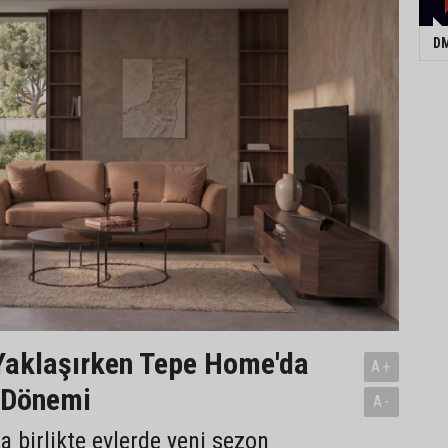
DM
Yaklaşırken Tepe Home'da
A+
 Dönemi
A-
a birlikte evlerde yeni sezon