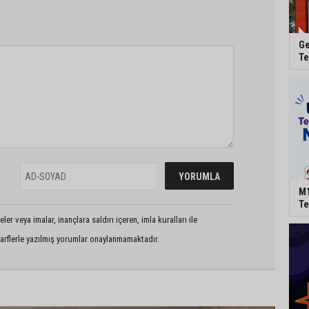
Ge
Te
M1
Te
er veya imalar, inançlara saldırı içeren, imla kuralları ile
arflerle yazılmış yorumlar onaylanmamaktadır.