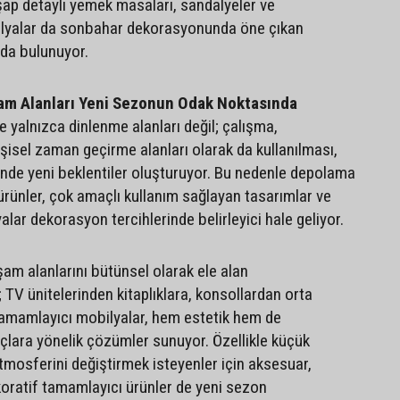
şap detaylı yemek masaları, sandalyeler ve
lyalar da sonbahar dekorasyonunda öne çıkan
da bulunuyor.
am Alanları Yeni Sezonun Odak Noktasında
 yalnızca dinlenme alanları değil; çalışma,
şisel zaman geçirme alanları olarak da kullanılması,
nde yeni beklentiler oluşturuyor. Bu nedenle depolama
rünler, çok amaçlı kullanım sağlayan tasarımlar ve
ar dekorasyon tercihlerinde belirleyici hale geliyor.
m alanlarını bütünsel olarak ele alan
 TV ünitelerinden kitaplıklara, konsollardan orta
amamlayıcı mobilyalar, hem estetik hem de
açlara yönelik çözümler sunuyor. Özellikle küçük
tmosferini değiştirmek isteyenler için aksesuar,
oratif tamamlayıcı ürünler de yeni sezon