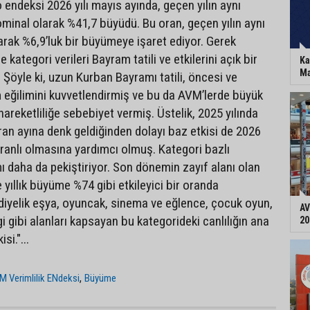
 endeksi 2026 yılı mayıs ayında, geçen yılın aynı
inal olarak %41,7 büyüdü. Bu oran, geçen yılın aynı
arak %6,9’luk bir büyümeye işaret ediyor. Gerek
kategori verileri Bayram tatili ve etkilerini açık bir
Ka
Ma
. Şöyle ki, uzun Kurban Bayramı tatili, öncesi ve
 eğilimini kuvvetlendirmiş ve bu da AVM’lerde büyük
 hareketliliğe sebebiyet vermiş. Üstelik, 2025 yılında
ran ayına denk geldiğinden dolayı baz etkisi de 2026
oranlı olmasına yardımcı olmuş. Kategori bazlı
ı daha da pekiştiriyor. Son dönemin zayıf alanı olan
yıllık büyüme %74 gibi etkileyici bir oranda
iyelik eşya, oyuncak, sinema ve eğlence, çocuk oyun,
AV
gi gibi alanları kapsayan bu kategorideki canlılığın ana
20
si."...
,
M Verimlilik ENdeksi
Büyüme