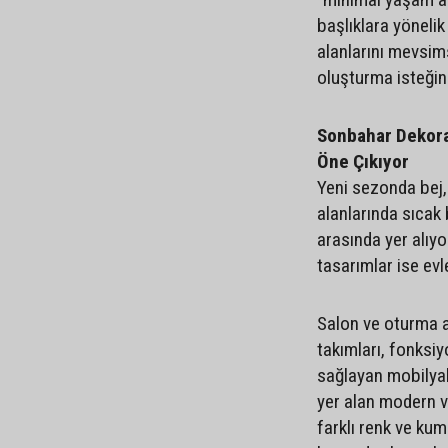
başlıklara yönelik 
alanlarını mevsim
oluşturma isteğini
Sonbahar Dekora
Öne Çıkıyor
Yeni sezonda bej,
alanlarında sıcak 
arasında yer alıy
tasarımlar ise ev
Salon ve oturma a
takımları, fonksiy
sağlayan mobilyal
yer alan modern ve
farklı renk ve ku