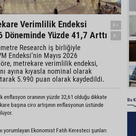
are Verimlilik Endeksi
A+
 Döneminde Yüzde 41,7 Arttı
A-
etre Research iş birliğiyle
VM Endeksi’nin Mayıs 2026
öre, metrekare verimlilik endeksi,
ynı ayına kıyasla nominal olarak
tarak 5.990 puan olarak kaydedildi.
lık enflasyon oranının yüzde 32,61 olduğu dikkate
Bu K
ekare başına ciro artışının enflasyonun üstünde
lüyor.
ı yorumlayan Ekonomist Fatih Keresteci şunları