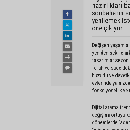
hazırlıkları 
sonbaharın s
yenilemek ist
öne çıkıyor.
Değişen yaşam alı
yeniden şekillenir
tasarımlar sezonun
ferah ve sade deko
huzurlu ve davetkâ
evlerinde yalnızc
fonksiyonellik ve
Dijital arama tren
değişimi ortaya k
dönemlerde “sonb
“minimal yaşam al