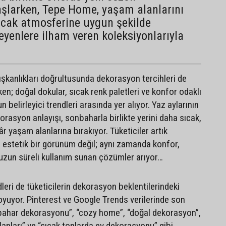
başlarken, Tepe Home, yaşam alanlarını
ıcak atmosferine uygun şekilde
eyenlere ilham veren koleksiyonlarıyla
şkanlıkları doğrultusunda dekorasyon tercihleri de
ken; doğal dokular, sıcak renk paletleri ve konfor odaklı
 belirleyici trendleri arasında yer alıyor. Yaz aylarının
rasyon anlayışı, sonbaharla birlikte yerini daha sıcak,
r yaşam alanlarına bırakıyor. Tüketiciler artık
a estetik bir görünüm değil; aynı zamanda konfor,
 uzun süreli kullanım sunan çözümler arıyor…
dleri de tüketicilerin dekorasyon beklentilerindeki
oyuyor. Pinterest ve Google Trends verilerinde son
ahar dekorasyonu”, “cozy home”, “doğal dekorasyon”,
anları” ve “sıcak tonlarda ev dekorasyonu” gibi