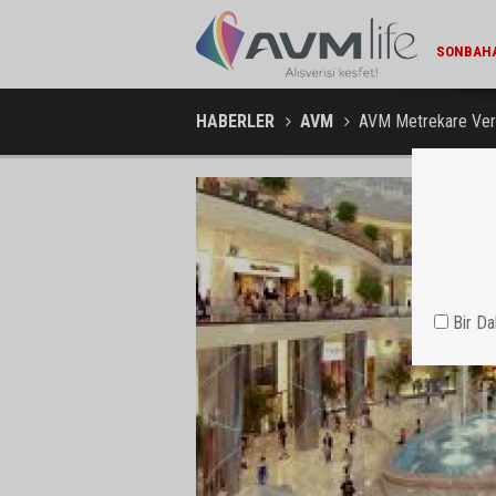
MARKA DÜNYASI / 13:22
SONBAHAR YAKLAŞIRKEN TEPE HOME'DA YENILENME DÖNEMI
MIGROS V
HABERLER
AVM
AVM Metrekare Veri
Bir D