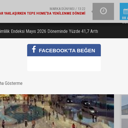
ŞIRKET HABERLERI / 13:19
E BAKANLIK'TAN 'ÇEVRE ETIKETLI' ÜRÜNLER İÇIN İŞ
İŞ BANKASI GRUB
BIRLIĞI
08 
Cum
mlilik Endeksi Mayıs 2026 Döneminde Yüzde 41,7 Arttı
FACEBOOK'TA BEĞEN
aha Gösterme