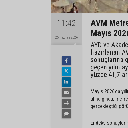
AVM Metrek
11:42
Mayıs 2026
26 Haziran 2026
AYD ve Akadem
hazırlanan A
sonuçlarına g
geçen yılın a
yüzde 41,7 ar
Mayıs 2026’da yıl
alındığında, metr
gerçekleştiği görü
Endeks sonuçların