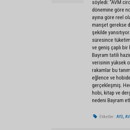
söyledi: “AVM ciro
dönemine göre nom
ayına göre reel ol
manşet gerekse de 
şekilde yansıtıyor
süresince tüketim
ve geniş çaplı bir
Bayram tatili hazi
verisinin yüksek 
rakamlar bu tanım
eğlence ve hobide 
gerçekleşmiş. Hed
hobi, kitap ve der
nedeni Bayram etki
,
Etiketler :
AYD
AV