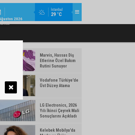
KURUMSAL / 11:08
İstanbul
29 °C
U ÜST YÖNETIMINDE GÖREV DEĞIŞIMI
VAKIFBANK’IN AKTIF BÜYÜKLÜĞÜ 5,
Ağustos 2026
artesi
Marvis, Hassas Diş
Etlerine Özel Bakım
Rutini Sunuyor
Vodafone Türkiye'de
Üst Düzey Atama
LG Electronics, 2026
Yılı İkinci Çeyrek Mali
Sonuçlarını Açıkladı
Kelebek Mobilya'da