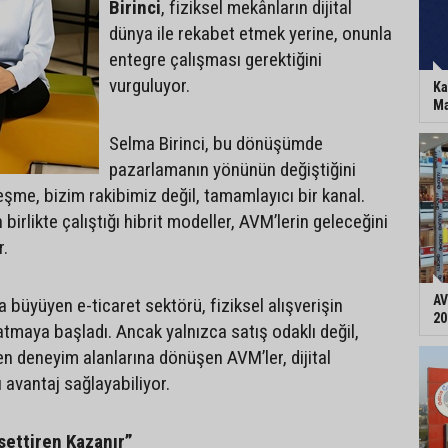
Birinci
, fiziksel mekânların dijital
dünya ile rekabet etmek yerine, onunla
entegre çalışması gerektiğini
vurguluyor.
Ka
Ma
Selma Birinci, bu dönüşümde
pazarlamanın yönünün değiştiğini
lleşme, bizim rakibimiz değil, tamamlayıcı bir kanal.
in birlikte çalıştığı hibrit modeller, AVM’lerin geleceğini
r.
AV
a büyüyen e-ticaret sektörü, fiziksel alışverişin
20
atmaya başladı. Ancak yalnızca satış odaklı değil,
en deneyim alanlarına dönüşen AVM’ler, dijital
 avantaj sağlayabiliyor.
settiren Kazanır”