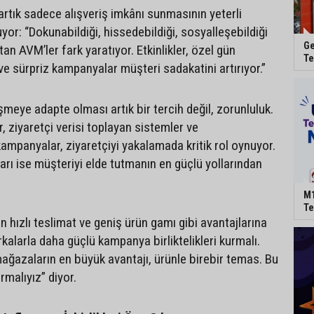
 artık sadece alışveriş imkânı sunmasının yeterli
yor: “Dokunabildiği, hissedebildiği, sosyalleşebildiği
Ge
an AVM’ler fark yaratıyor. Etkinlikler, özel gün
Te
ve sürpriz kampanyalar müşteri sadakatini artırıyor.”
eşmeye adapte olması artık bir tercih değil, zorunluluk.
 ziyaretçi verisi toplayan sistemler ve
 kampanyalar, ziyaretçiyi yakalamada kritik rol oynuyor.
rı ise müşteriyi elde tutmanın en güçlü yollarından
M1
Te
nin hızlı teslimat ve geniş ürün gamı gibi avantajlarına
kalarla daha güçlü kampanya birliktelikleri kurmalı.
 mağazaların en büyük avantajı, ürünle birebir temas. Bu
malıyız” diyor.