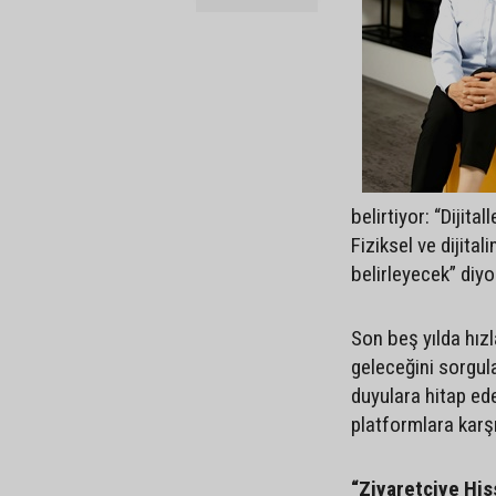
belirtiyor: “Dijita
Fiziksel ve dijital
belirleyecek” diyo
Son beş yılda hızl
geleceğini sorgul
duyulara hitap ed
platformlara karşı
“Ziyaretçiye His