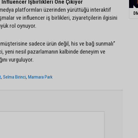
Influencer İşbirlikleri Öne Çıkıyor
medya platformları üzerinden yürüttüğü interaktif
DM
alar ve influencer iş birlikleri, ziyaretçilerin ilgisini
yük rol oynuyor.
müşterisine sadece ürün değil, his ve bağ sunmalı”
ci, yeni nesil pazarlamanın kalbinde deneyim ve
ğını vurguluyor.
,
,
t
Selma Birinci
Marmara Park