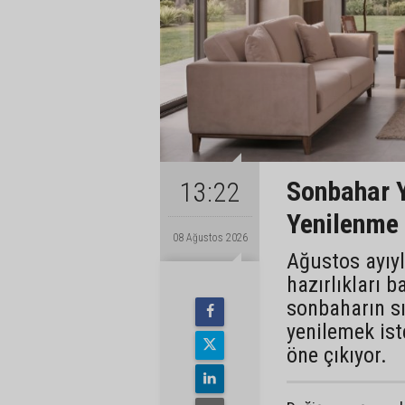
Sonbahar 
13:22
Yenilenme
08 Ağustos 2026
Ağustos ayıyl
hazırlıkları 
sonbaharın s
yenilemek ist
öne çıkıyor.