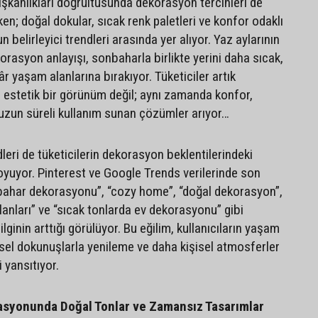
şkanlıkları doğrultusunda dekorasyon tercihleri de
ken; doğal dokular, sıcak renk paletleri ve konfor odaklı
 belirleyici trendleri arasında yer alıyor. Yaz aylarının
rasyon anlayışı, sonbaharla birlikte yerini daha sıcak,
r yaşam alanlarına bırakıyor. Tüketiciler artık
a estetik bir görünüm değil; aynı zamanda konfor,
 uzun süreli kullanım sunan çözümler arıyor…
dleri de tüketicilerin dekorasyon beklentilerindeki
oyuyor. Pinterest ve Google Trends verilerinde son
ahar dekorasyonu”, “cozy home”, “doğal dekorasyon”,
anları” ve “sıcak tonlarda ev dekorasyonu” gibi
ilginin arttığı görülüyor. Bu eğilim, kullanıcıların yaşam
sel dokunuşlarla yenileme ve daha kişisel atmosferler
 yansıtıyor.
syonunda Doğal Tonlar ve Zamansız Tasarımlar