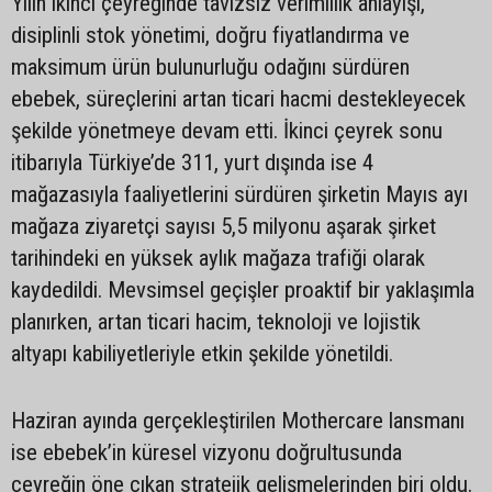
Yılın ikinci çeyreğinde tavizsiz verimlilik anlayışı,
disiplinli stok yönetimi, doğru fiyatlandırma ve
maksimum ürün bulunurluğu odağını sürdüren
ebebek, süreçlerini artan ticari hacmi destekleyecek
şekilde yönetmeye devam etti. İkinci çeyrek sonu
itibarıyla Türkiye’de 311, yurt dışında ise 4
mağazasıyla faaliyetlerini sürdüren şirketin Mayıs ayı
mağaza ziyaretçi sayısı 5,5 milyonu aşarak şirket
tarihindeki en yüksek aylık mağaza trafiği olarak
kaydedildi. Mevsimsel geçişler proaktif bir yaklaşımla
planırken, artan ticari hacim, teknoloji ve lojistik
altyapı kabiliyetleriyle etkin şekilde yönetildi.
Haziran ayında gerçekleştirilen Mothercare lansmanı
ise ebebek’in küresel vizyonu doğrultusunda
çeyreğin öne çıkan stratejik gelişmelerinden biri oldu.