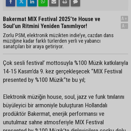
Bakermat MIX Festival 2025’te House ve
A+
Soul’un Ritmini Yeniden Tanımlıyor!
A-
Zorlu PSM, elektronik müzikten indie’ye, cazdan dans
müziğine kadar farklı türlerden yerli ve yabancı
sanatçıları bir araya getiriyor.
Çok sesli festival’ mottosuyla %100 Müzik katkılarıyla
14-15 Kasım’da 9. kez gerçekleşecek “MIX Festival
presented by %100 Müzik”te bu yıl;
Elektronik müziğin house, soul, jazz ve funk tınılarını
büyüleyici bir armoniyle buluşturan Hollandalı
prodüktör Bakermat, enerjik performansı ve
unutulmaz sahne atmosferiyle MIX Festival
presented by %100 Müzik’te dinleyicilere coşku dolu