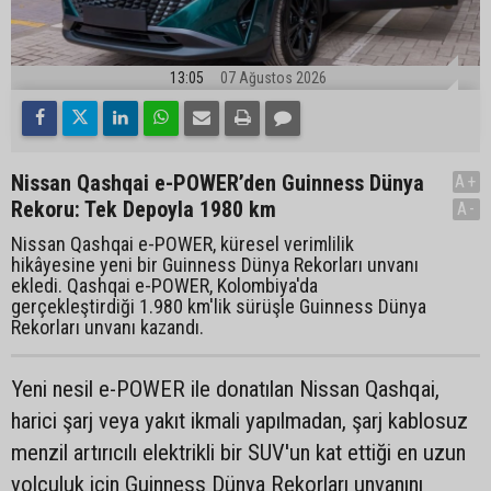
13:05
07 Ağustos 2026
Nissan Qashqai e-POWER’den Guinness Dünya
A+
Rekoru: Tek Depoyla 1980 km
A-
Nissan Qashqai e-POWER, küresel verimlilik
hikâyesine yeni bir Guinness Dünya Rekorları unvanı
ekledi. Qashqai e-POWER, Kolombiya'da
gerçekleştirdiği 1.980 km'lik sürüşle Guinness Dünya
Rekorları unvanı kazandı.
Yeni nesil e-POWER ile donatılan Nissan Qashqai,
harici şarj veya yakıt ikmali yapılmadan, şarj kablosuz
menzil artırıcılı elektrikli bir SUV'un kat ettiği en uzun
yolculuk için Guinness Dünya Rekorları unvanını