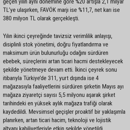
geçen yılın aynı dönemine göre %20 artışla 2,1 milyar
TL’ye ulaşırken, FAVÖK marjı ise %11,7, net karı ise
380 milyon TL olarak gerçekleşti.
Yılın ikinci çeyreğinde tavizsiz verimlilik anlayışı,
disiplinli stok yönetimi, doğru fiyatlandırma ve
maksimum ürün bulunurluğu odağını sürdüren
ebebek, süreçlerini artan ticari hacmi destekleyecek
şekilde yönetmeye devam etti. İkinci çeyrek sonu
itibarıyla Türkiye’de 311, yurt dışında ise 4
mağazasıyla faaliyetlerini sürdüren şirketin Mayıs ayı
mağaza ziyaretçi sayısı 5,5 milyonu aşarak şirket
tarihindeki en yüksek aylık mağaza trafiği olarak
kaydedildi. Mevsimsel geçişler proaktif bir yaklaşımla
planırken, artan ticari hacim, teknoloji ve lojistik
altyapı kabiliyetleriyle etkin şekilde yönetildi.