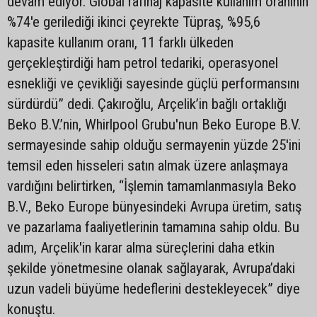
devam ediyor. Global rafinaj kapasite kullanım oranının
%74'e gerilediği ikinci çeyrekte Tüpraş, %95,6
kapasite kullanım oranı, 11 farklı ülkeden
gerçekleştirdiği ham petrol tedariki, operasyonel
esnekliği ve çevikliği sayesinde güçlü performansını
sürdürdü” dedi. Çakıroğlu, Arçelik’in bağlı ortaklığı
Beko B.V.’nin, Whirlpool Grubu'nun Beko Europe B.V.
sermayesinde sahip olduğu sermayenin yüzde 25'ini
temsil eden hisseleri satın almak üzere anlaşmaya
vardığını belirtirken, “İşlemin tamamlanmasıyla Beko
B.V., Beko Europe bünyesindeki Avrupa üretim, satış
ve pazarlama faaliyetlerinin tamamına sahip oldu. Bu
adım, Arçelik'in karar alma süreçlerini daha etkin
şekilde yönetmesine olanak sağlayarak, Avrupa’daki
uzun vadeli büyüme hedeflerini destekleyecek” diye
konuştu.