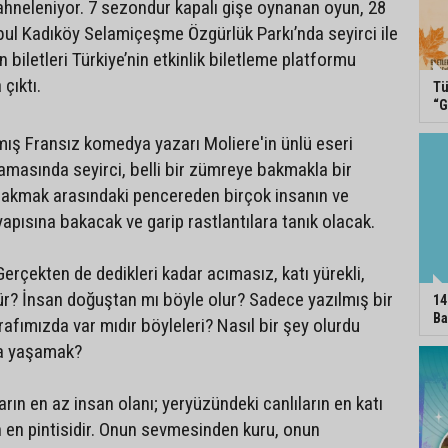
hneleniyor. 7 sezondur kapalı gişe oynanan oyun, 28
l Kadıköy Selamiçeşme Özgürlük Parkı’nda seyirci ile
biletleri Türkiye’nin etkinlik biletleme platformu
 çıktı.
Tü
“G
mış Fransız komedya yazarı Moliere'in ünlü eseri
lamasında seyirci, belli bir zümreye bakmakla bir
bakmak arasındaki pencereden birçok insanın ve
ş yapısına bakacak ve garip rastlantılara tanık olacak.
erçekten de dedikleri kadar acımasız, katı yürekli,
ür? İnsan doğuştan mı böyle olur? Sadece yazılmış bir
14
Ba
rafımızda var mıdır böyleleri? Nasıl bir şey olurdu
nla yaşamak?
rın en az insan olanı; yeryüzündeki canlıların en katı
rin en pintisidir. Onun sevmesinden kuru, onun