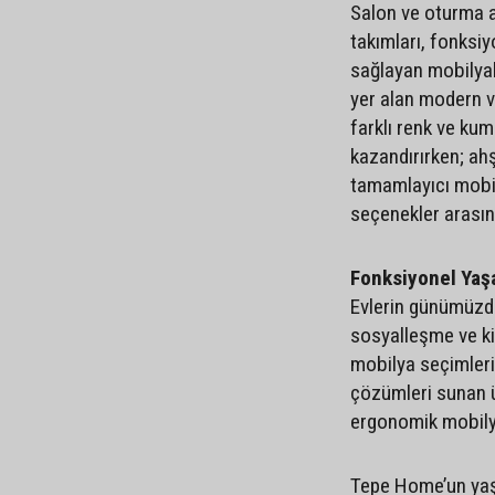
Salon ve oturma a
takımları, fonksiy
sağlayan mobilyal
yer alan modern ve
farklı renk ve ku
kazandırırken; ah
tamamlayıcı mobi
seçenekler arasın
Fonksiyonel Yaş
Evlerin günümüzde
sosyalleşme ve ki
mobilya seçimleri
çözümleri sunan ü
ergonomik mobilyal
Tepe Home’un yaşa