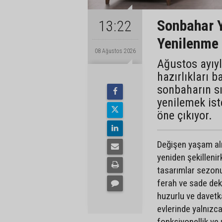
Sonbahar 
13:22
Yenilenme
08 Ağustos 2026
Ağustos ayıyl
hazırlıkları 
sonbaharın s
yenilemek ist
öne çıkıyor.
Değişen yaşam alı
yeniden şekillenir
tasarımlar sezonun
ferah ve sade deko
huzurlu ve davetkâ
evlerinde yalnızc
fonksiyonellik ve