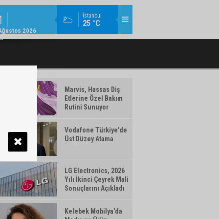
KURUMSAL / 11:08
İstanbul
25 °C
U ÜST YÖNETIMINDE GÖREV DEĞIŞIMI
VAKIFBANK’IN AKTIF BÜYÜKLÜĞÜ 5,
Ağustos 2026
ar
Marvis, Hassas Diş
Etlerine Özel Bakım
Rutini Sunuyor
Vodafone Türkiye'de
Üst Düzey Atama
LG Electronics, 2026
Yılı İkinci Çeyrek Mali
Sonuçlarını Açıkladı
Kelebek Mobilya'da