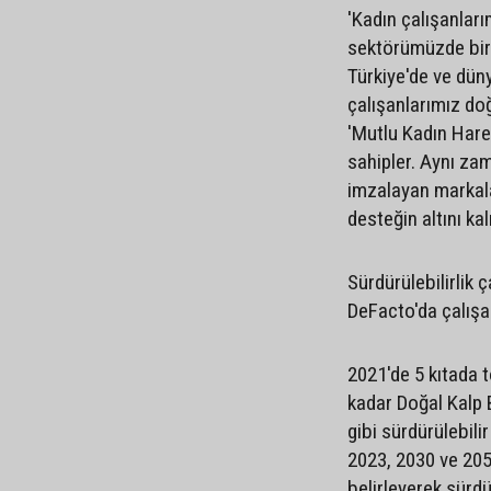
'Kadın çalışanlar
sektörümüzde bir i
Türkiye'de ve dün
çalışanlarımız do
'Mutlu Kadın Hare
sahipler. Aynı za
imzalayan markala
desteğin altını kal
Sürdürülebilirlik ç
DeFacto'da çalışa
2021'de 5 kıtada 
kadar Doğal Kalp 
gibi sürdürülebili
2023, 2030 ve 2050
belirleyerek sürdü