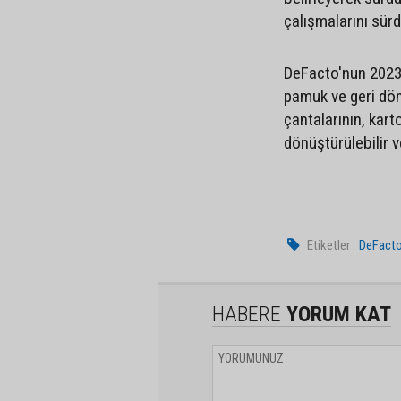
çalışmalarını sür
DeFacto'nun 2023
pamuk ve geri dön
çantalarının, kart
dönüştürülebilir v
Etiketler :
DeFact
HABERE
YORUM KAT