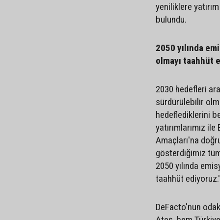
yeniliklere yatırı
bulundu.
2050 yılında emis
olmayı taahhüt e
2030 hedefleri ara
sürdürülebilir ol
hedeflediklerini b
yatırımlarımız ile
Amaçları'na doğru
gösterdiğimiz tüm
2050 yılında emisy
taahhüt ediyoruz.' 
DeFacto'nun odak 
Ateş, hem Türkiye