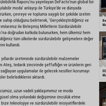
ülebilirlik Raporu'nu yayınlayan DeFacto'nun global bir
ılabilir moda' anlayışı ile Türkiye'de ve dünyada
ürken, çevreye ve topluma saygılı bir şekilde üretim
ne sahip olduğunu belirterek, 'Gerçekleştirdiğimiz ve
Be
Ma
rımlarımız ile Birleşmiş Milletlerin Sürdürülebilir
ı'na doğrudan katkıda bulunurken, hem ülkemiz hem
rdiğimiz tüm ülkelerde sürdürülebilir gelişmelere değer
rini kullandı.
yıllardır üretiminde sürdürülebilir malzemeler
en Ateş, tedarik zincirinde şeffaflığın ve ürünlerin geri
sağlayan uygulamalar ile gelecek nesilleri korumayı
DE
Ma
ler belirlediklerini aktardı.
ücümüz, uzun vadeli yaklaşımımız ve moda
ngüsel olma yolundaki değişimine öncülük etme
ze teknolojiye ve sürdürülebilir inisiyatiflerdeki