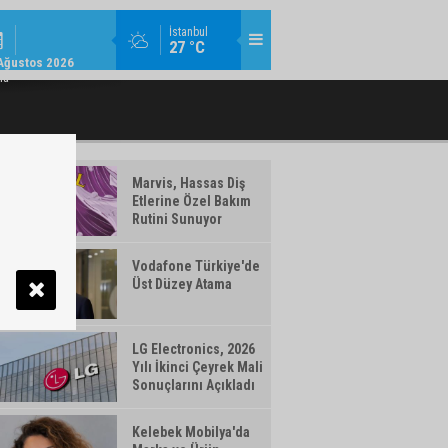
MODA / TREND / 14:18
İstanbul
27 °C
AMLAYAN MAKYAJ ÜRÜNLERI WATSONS
TÜRK TELEKOM’DAN YILIN İLK YARISIN
Ağustos 2026
TÜRKIYE'DE!
ma
Marvis, Hassas Diş
Etlerine Özel Bakım
Rutini Sunuyor
Vodafone Türkiye'de
Üst Düzey Atama
LG Electronics, 2026
Yılı İkinci Çeyrek Mali
Sonuçlarını Açıkladı
Kelebek Mobilya'da