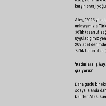
karşın enerji yoğu
Ateş, '2015 yılınd
anlayışımızla Tür
36'lık tasarruf sağ
uyguladığımız yen
209 adet denimde 
75'lik tasarruf sağ
'Kadınlara iş hay
çiziyoruz'
Daha güçlü bir ek
sosyal alanda dah
belirten Ateş, şun