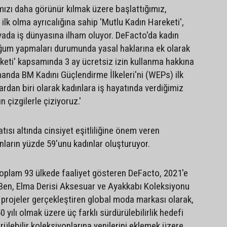
ımızı daha görünür kılmak üzere başlattığımız,
lk olma ayrıcalığına sahip 'Mutlu Kadın Hareketi',
yada iş dünyasına ilham oluyor. DeFacto'da kadın
ğum yapmaları durumunda yasal haklarına ek olarak
keti' kapsamında 3 ay ücretsiz izin kullanma hakkına
manda BM Kadını Güçlendirme İlkeleri'ni (WEPs) ilk
rdan biri olarak kadınlara iş hayatında verdiğimiz
ın çizgilerle çiziyoruz.'
atısı altında cinsiyet eşitliliğine önem veren
nların yüzde 59'unu kadınlar oluşturuyor.
toplam 93 ülkede faaliyet gösteren DeFacto, 2021'e
Ben, Elma Derisi Aksesuar ve Ayakkabı Koleksiyonu
r projeler gerçekleştiren global moda markası olarak,
 yılı olmak üzere üç farklı sürdürülebilirlik hedefi
rülebilir koleksiyonlarına yenilerini eklemek üzere