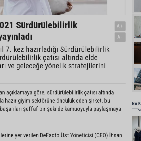
021 Sürdürülebilirlik
A+
yayınladı
A-
l 7. kez hazırladığı Sürdürülebilirlik
dürülebilirlik çatısı altında elde
arı ve geleceğe yönelik stratejilerini
n açıklamaya göre, sürdürülebilirlik çatısı altında
rla hazır giyim sektörüne öncülük eden şirket, bu
Bu K
i başarıları şeffaf bir şekilde kamuoyuyla paylaşmaya
erine yer verilen DeFacto Üst Yöneticisi (CEO) İhsan