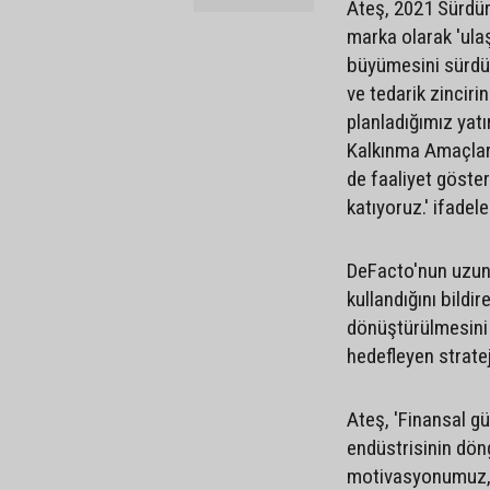
Ateş, 2021 Sürdür
marka olarak 'ulaş
büyümesini sürdür
ve tedarik zinciri
planladığımız yatı
Kalkınma Amaçlar
de faaliyet göste
katıyoruz.' ifadele
DeFacto'nun uzun 
kullandığını bildir
dönüştürülmesini 
hedefleyen strateji
Ateş, 'Finansal g
endüstrisinin dö
motivasyonumuz, bi