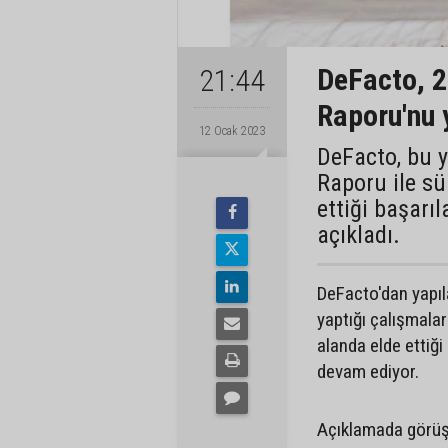
DeFacto, 2
21:44
Raporu'nu 
12 Ocak 2023
DeFacto, bu yı
Raporu ile sür
ettiği başarıl
açıkladı.
DeFacto'dan yapıla
yaptığı çalışmala
alanda elde ettiğ
devam ediyor.
Açıklamada görüşl