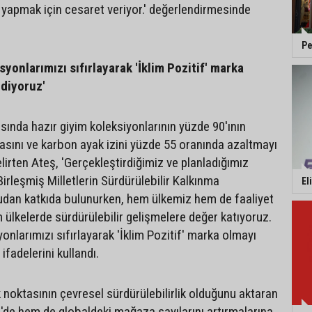
m yapmak için cesaret veriyor.' değerlendirmesinde
Pe
yonlarımızı sıfırlayarak 'İklim Pozitif' marka
diyoruz'
sında hazır giyim koleksiyonlarının yüzde 90'ının
masını ve karbon ayak izini yüzde 55 oranında azaltmayı
elirten Ateş, 'Gerçekleştirdiğimiz ve planladığımız
 Birleşmiş Milletlerin Sürdürülebilir Kalkınma
El
dan katkıda bulunurken, hem ülkemiz hem de faaliyet
 ülkelerde sürdürülebilir gelişmelere değer katıyoruz.
onlarımızı sıfırlayarak 'İklim Pozitif' marka olmayı
ifadelerini kullandı.
noktasının çevresel sürdürülebilirlik olduğunu aktaran
'de hem de globaldeki mağaza sayılarını artırmalarına