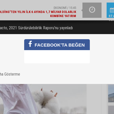
KOMBINE YATIRIM
GÜNCEL / 15:21
YAZIN IŞILTISINI TAM
LAJLI SU ÜRETICILERI DERNEĞI'NDEN 2030 UYARISI
07 
Cu
cto, 2021 Sürdürülebilirlik Raporu'nu yayınladı
FACEBOOK'TA BEĞEN
aha Gösterme