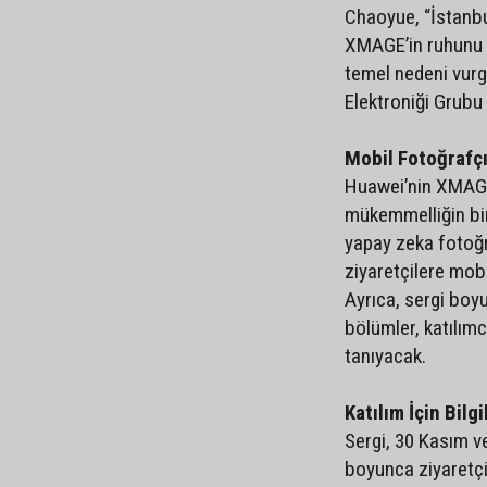
Chaoyue, “İstanbul
XMAGE’in ruhunu 
temel nedeni vurgu
Elektroniği Grub
Mobil Fotoğrafçı
Huawei’nin XMAGE
mükemmelliğin bir
yapay zeka fotoğra
ziyaretçilere mobi
Ayrıca, sergi boyu
bölümler, katılımc
tanıyacak.
Katılım İçin Bilg
Sergi, 30 Kasım ve
boyunca ziyaretç