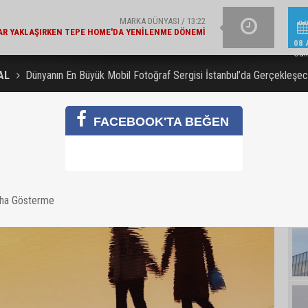
ŞIRKET HABERLERI / 13:19
İŞ BANKASI GRUB
E BAKANLIK'TAN 'ÇEVRE ETIKETLI' ÜRÜNLER İÇIN İŞ
08 
BIRLIĞI
Cum
AL
Dünyanın En Büyük Mobil Fotoğraf Sergisi İstanbul’da Gerçekleşe
FACEBOOK'TA BEĞEN
aha Gösterme