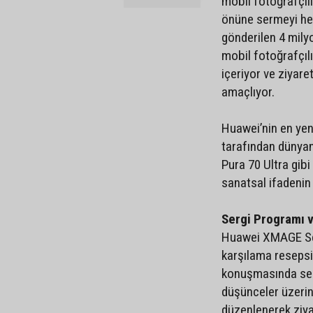
mobil fotoğrafçılı
önüne sermeyi hed
gönderilen 4 mily
mobil fotoğrafçıl
içeriyor ve ziyar
amaçlıyor.
Huawei’nin en yen
tarafından dünyan
Pura 70 Ultra gibi
sanatsal ifadenin
Sergi Programı v
Huawei XMAGE Ser
karşılama resepsiy
konuşmasında serg
düşünceler üzerine
düzenlenerek ziyar