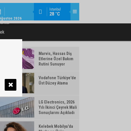
KURUMSAL / 11:08
İstanbul
28 °C
U ÜST YÖNETIMINDE GÖREV DEĞIŞIMI
VAKIFBANK’IN AKTIF BÜYÜKLÜĞÜ 5,
Ağustos 2026
artesi
cek
Marvis, Hassas Diş
Etlerine Özel Bakım
Rutini Sunuyor
Vodafone Türkiye'de
Üst Düzey Atama
LG Electronics, 2026
Yılı İkinci Çeyrek Mali
Sonuçlarını Açıkladı
Kelebek Mobilya'da