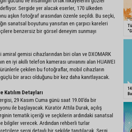
ğın gücünü ve insanlığın ortak hikayelerini gözler
efliyor. Sergide yer alacak eserler, 170 ülkeden
onu aşkın fotoğraf arasından özenle seçildi. Bu seçki,
ığın sanatsal boyutunu yansıtan en çarpıcı kareleri
Tü
etçilere benzersiz bir görsel deneyim sunmayı
“G
i amiral gemisi cihazlarından biri olan ve DXOMARK
ın en iyi akıllı telefon kamerası unvanını alan HUAWEI
 ürünlerle çekilen bu fotoğraflar, mobil cihazların
 güçlü bir aracı olduğunu bir kez daha kanıtlayacak.
14
e Katılım Detayları
Ba
gisi, 29 Kasım Cuma günü saat 19.00’da bir
onu ile başlayacak. Küratör Attila Durak, açılış
inin tematik içeriği ve seçkilerin ardındaki sanatsal
 bilgiler verecek. Ardından rehberli turlar
etçilere sergi detaylı bir şekilde tanıtılacak. Sergi,