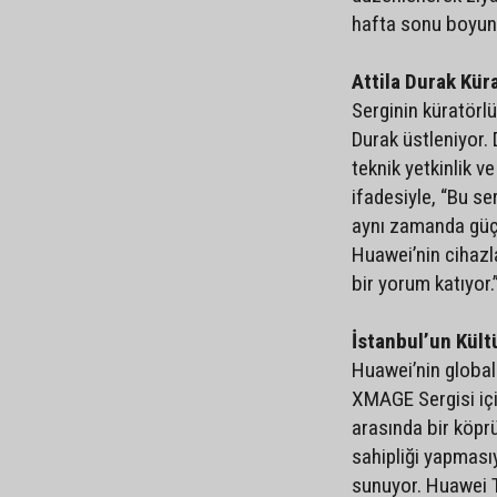
hafta sonu boyun
Attila Durak Kür
Serginin küratörlü
Durak üstleniyor. 
teknik yetkinlik ve
ifadesiyle, “Bu ser
aynı zamanda güçl
Huawei’nin cihazla
bir yorum katıyor.
İstanbul’un Kült
Huawei’nin global 
XMAGE Sergisi için
arasında bir köpr
sahipliği yapması
sunuyor. Huawei T