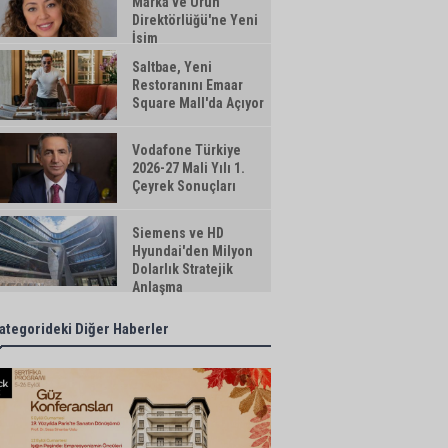
Marka ve Ürün
Direktörlüğü'ne Yeni
İsim
Saltbae, Yeni
Restoranını Emaar
Square Mall'da Açıyor
Vodafone Türkiye
2026-27 Mali Yılı 1.
Çeyrek Sonuçları
Siemens ve HD
Hyundai'den Milyon
Dolarlık Stratejik
Anlaşma
ategorideki Diğer Haberler