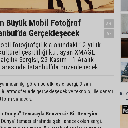
n Büyük Mobil Fotoğraf
A+
tanbul’da Gerçekleşecek
A-
bil fotoğrafçılık alanındaki 12 yıllık
 kültürel çeşitliliği kutlayan XMAGE
afçılık Sergisi, 29 Kasım - 1 Aralık
i arasında İstanbul’da düzenlenecek.
yanından ilgi gören bu etkileyici sergi, Divan
ihi atmosferinde gerçekleşecek ve teknoloji ile sanatı
Bu K
atform sunacak.
 Bir Dünya" Temasıyla Benzersiz Bir Deneyim
ir Dünya” teması etrafında şekillenecek olan sergi,