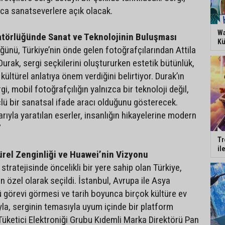
ca sanatseverlere açık olacak.
Wa
atörlüğünde Sanat ve Teknolojinin Buluşması
Kü
ğünü, Türkiye’nin önde gelen fotoğrafçılarından Attila
Durak, sergi seçkilerini oluştururken estetik bütünlük,
 kültürel anlatıya önem verdiğini belirtiyor. Durak’ın
gi, mobil fotoğrafçılığın yalnızca bir teknoloji değil,
ü bir sanatsal ifade aracı olduğunu gösterecek.
rıyla yaratılan eserler, insanlığın hikayelerine modern
”
Tr
il
ürel Zenginliği ve Huawei’nin Vizyonu
stratejisinde öncelikli bir yere sahip olan Türkiye,
 özel olarak seçildi. İstanbul, Avrupa ile Asya
ü görevi görmesi ve tarih boyunca birçok kültüre ev
yla, serginin temasıyla uyum içinde bir platform
üketici Elektroniği Grubu Kıdemli Marka Direktörü Pan