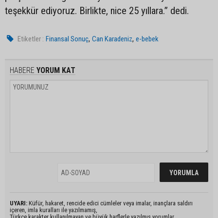
teşekkür ediyoruz. Birlikte, nice 25 yıllara.” dedi.
,
,
Etiketler :
Finansal Sonuç
Can Karadeniz
e-bebek
HABERE
YORUM KAT
UYARI:
Küfür, hakaret, rencide edici cümleler veya imalar, inançlara saldırı
içeren, imla kuralları ile yazılmamış,
Türkçe karakter kullanılmayan ve büyük harflerle yazılmış yorumlar