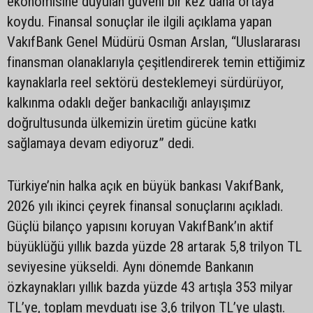
ekonomisine duyulan güveni bir kez daha ortaya
koydu. Finansal sonuçlar ile ilgili açıklama yapan
VakıfBank Genel Müdürü Osman Arslan, “Uluslararası
finansman olanaklarıyla çeşitlendirerek temin ettiğimiz
kaynaklarla reel sektörü desteklemeyi sürdürüyor,
kalkınma odaklı değer bankacılığı anlayışımız
doğrultusunda ülkemizin üretim gücüne katkı
sağlamaya devam ediyoruz” dedi.
Türkiye’nin halka açık en büyük bankası VakıfBank,
2026 yılı ikinci çeyrek finansal sonuçlarını açıkladı.
Güçlü bilanço yapısını koruyan VakıfBank’ın aktif
büyüklüğü yıllık bazda yüzde 28 artarak 5,8 trilyon TL
seviyesine yükseldi. Aynı dönemde Bankanın
özkaynakları yıllık bazda yüzde 43 artışla 353 milyar
TL’ye, toplam mevduatı ise 3,6 trilyon TL’ye ulaştı.