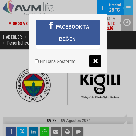
İstanbul
28 °C
22
ŞIRKET HABERLERI / 13:19
MI
MIGROS VE BAKANLIK'TAN 'ÇEVRE ETIKETLI' ÜRÜNLER İÇIN İŞ
İŞ
FACEBOOK'TA
BIRLIĞI
HABERLER
ŞİRKET HABERLERİ
BEĞEN
Fenerbahçe'nin Resmi Giyim Sponsoru Kiğılı Oldu
Bir Daha Gösterme
09:23
09 Ağustos 2024