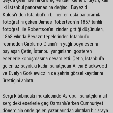
Şeyda Çetin ise farklı araç ve tekniklerle ortaya çıkan
iki İstanbul panoramasına değindi. Bayezid
Kulesi’nden İstanbul’un bilinen en eski panoramik
fotoğrafını çeken James Robertson’ın 1857 tarihli
fotoğrafı ile Robertson’ın izinden gittiği düşünülen,
1868 yılında Beyazıt tepelerinden İstanbul’u
resmeden Girolamo Gianni’nin yağlı boya eserini
paylaşan Çetin, İstanbul yangınlarını gösteren
eserlerle konuşmasına devam etti. Çetin, İstanbul’a
gelen az sayıdaki kadın sanatçıdan Alicia Blackwood
ve Evelyn Gorkiewicz’in de şehrin görsel kayıtlarını
ürettiğini anlattı.
Sergi kitabındaki makalesinde Avrupalı sanatçılara ait
sergideki eserlerle geç Osmanlı/erken Cumhuriyet
döneminin önde gelen yazarlarından alıntıları bir araya