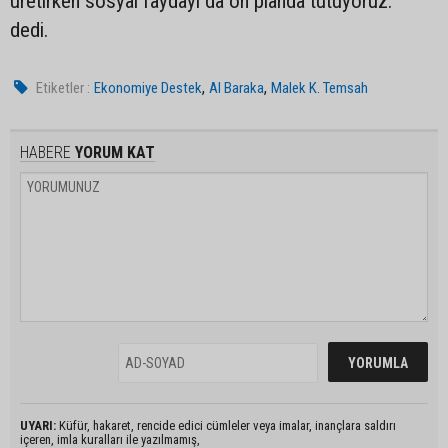
üretirken sosyal faydayı da ön planda tutuyoruz.”
dedi.
,
,
Etiketler :
Ekonomiye Destek
Al Baraka
Malek K. Temsah
HABERE
YORUM KAT
UYARI:
Küfür, hakaret, rencide edici cümleler veya imalar, inançlara saldırı
içeren, imla kuralları ile yazılmamış,