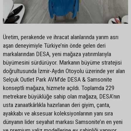
Üretim, perakende ve ihracat alanlarında yarım asrı
aşan deneyimiyle Türkiye’nin önde gelen deri
markalarından DESA, yeni mağaza yatırımlarıyla
büyümesini sürdürüyor. Markanın büyüme stratejisi
doğrultusunda İzmir-Aydın Otoyolu üzerinde yer alan
Selçuk Outlet Park AVM’de DESA & Samsonite
konseptli mağaza, hizmete açıldı. Toplamda 229
metrekare büyüklüğe sahip olan mağaza, DESA’nın
usta zanaatkârlıkla hazırlanan deri giyim, çanta,
ayakkabı ve aksesuar koleksiyonlarının yanı sıra
dünyanın lider seyahat markası Samsonite’ın en yeni
ve premium valiz modellerine ev sahipliği yapıyor.