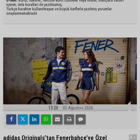
UYARI:
Küfür, hakaret, rencide edici cümleler veya imalar, inançlara saldırı
içeren, imla kuralları ile yazılmamış,
Türkçe karakter kullanılmayan ve büyük harflerle yazılmış yorumlar
onaylanmamaktadır.
13:20
05 Ağustos 2026
adidas Originals’tan Fenerbahçe’ye Özel
A+