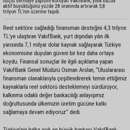
Güçlü sermaye yapısını koruyan VakıfBank, yıllık bazda
aktif büyüklüğünü yüzde 28 oranında artırarak 5,8
trilyon TL’nin üzerine taşıdı.
Reel sektöre sağladığı finansman desteğini 4,3 trilyon
TL’ye ulaştıran VakıfBank, yurt dışından yılın ilk
yarısında 7,1 milyar dolar kaynak sağlayarak Türkiye
ekonomisine duyulan güveni bir kez daha ortaya
koydu. Finansal sonuçlar ile ilgili açıklama yapan
VakıfBank Genel Müdürü Osman Arslan, “Uluslararası
finansman olanaklarıyla çeşitlendirerek temin ettiğimiz
kaynaklarla reel sektörü desteklemeyi sürdürüyor,
kalkınma odaklı değer bankacılığı anlayışımız
doğrultusunda ülkemizin üretim gücüne katkı
sağlamaya devam ediyoruz” dedi.
Türkiye’nin halka açık en büyük bankası VakıfBank,