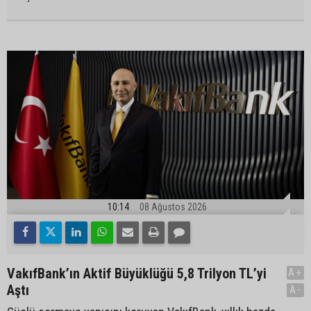
10:14
08 Ağustos 2026
VakıfBank’ın Aktif Büyüklüğü 5,8 Trilyon TL’yi
A+
Aştı
A-