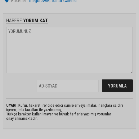
,
Etiketler :
İnegöl AVM
Sanat Galerisi
HABERE
YORUM KAT
UYARI:
Küfür, hakaret, rencide edici cümleler veya imalar, inançlara saldırı
içeren, imla kuralları ile yazılmamış,
Türkçe karakter kullanılmayan ve büyük harflerle yazılmış yorumlar
onaylanmamaktadır.