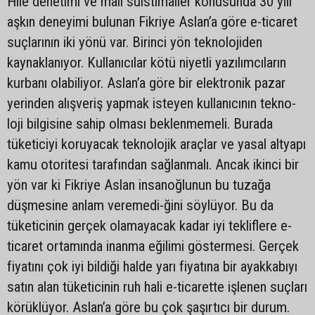
Hile denetimi ve mali suistimâller konusunda 30 yılı
aşkın deneyimi bulunan Fikriye Aslan’a göre e-ticaret
suçlarının iki yönü var. Birinci yön teknolojiden
kaynaklanıyor. Kullanıcılar kötü niyetli yazılımcıların
kurbanı olabiliyor. Aslan’a göre bir elektronik pazar
yerinden alışveriş yapmak isteyen kullanıcının tekno-
loji bilgisine sahip olması beklenmemeli. Burada
tüketiciyi koruyacak teknolojik araçlar ve yasal altyapı
kamu otoritesi tarafından sağlanmalı. Ancak ikinci bir
yön var ki Fikriye Aslan insanoğlunun bu tuzağa
düşmesine anlam veremedi-ğini söylüyor. Bu da
tüketicinin gerçek olamayacak kadar iyi tekliflere e-
ticaret ortamında inanma eğilimi göstermesi. Gerçek
fiyatını çok iyi bildiği halde yarı fiyatına bir ayakkabıyı
satın alan tüketicinin ruh hali e-ticarette işlenen suçları
körüklüyor. Aslan’a göre bu çok şaşırtıcı bir durum.