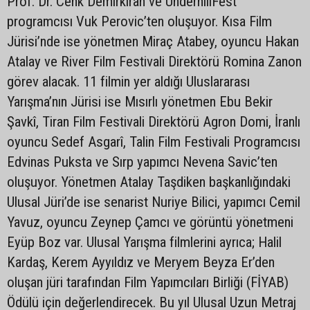
Prof. Dr. Cenk Demirkıran ve UnderhillFest
programcısı Vuk Perovic’ten oluşuyor. Kısa Film
Jürisi’nde ise yönetmen Miraç Atabey, oyuncu Hakan
Atalay ve River Film Festivali Direktörü Romina Zanon
görev alacak. 11 filmin yer aldığı Uluslararası
Yarışma’nın Jürisi ise Mısırlı yönetmen Ebu Bekir
Şavkî, Tiran Film Festivali Direktörü Agron Domi, İranlı
oyuncu Sedef Asgarî, Talin Film Festivali Programcısı
Edvinas Puksta ve Sırp yapımcı Nevena Savic’ten
oluşuyor. Yönetmen Atalay Taşdiken başkanlığındaki
Ulusal Jüri’de ise senarist Nuriye Bilici, yapımcı Cemil
Yavuz, oyuncu Zeynep Çamcı ve görüntü yönetmeni
Eyüp Boz var. Ulusal Yarışma filmlerini ayrıca; Halil
Kardaş, Kerem Ayyıldız ve Meryem Beyza Er’den
oluşan jüri tarafından Film Yapımcıları Birliği (FİYAB)
Ödülü için değerlendirecek. Bu yıl Ulusal Uzun Metraj