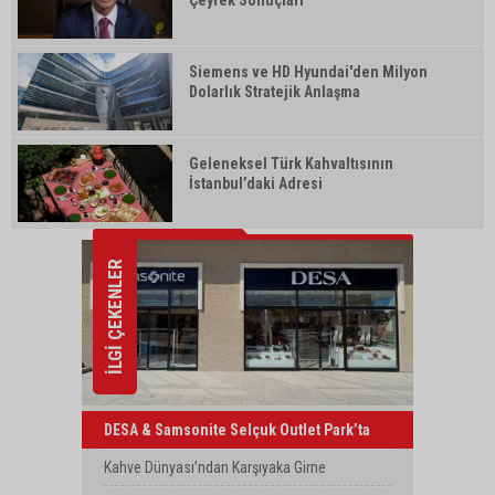
Çeyrek Sonuçları
Siemens ve HD Hyundai'den Milyon
Dolarlık Stratejik Anlaşma
Geleneksel Türk Kahvaltısının
İstanbul’daki Adresi
İLGİ ÇEKENLER
DESA & Samsonite Selçuk Outlet Park’ta
Yeni Mağazasını Açtı
Kahve Dünyası’ndan Karşıyaka Girne