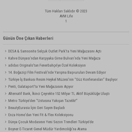
Tüm Hakları Saklıdır © 2023
AVM Life
1
Günün Öne Çıkan Haberleri
DESA & Samsonite Selçuk Outlet Park’ta Yeni Mağazasını Açtı
Kahve Dünyası’ndan Karşıyaka Girne Bulvarı’nda Yeni Mağaza
adidas Originals’tan Fenerbahçe’ye Özel Koleksiyon
14. Boğaziçi Film Festivali'nde Yarışma Başvuruları Devam Ediyor
Türkiye İş Bankası Resim Heykel Müzesi’nin “Güz Konferansları” Başlıyor
Penti, Galataport'ta Yeni Mağazasını Açıyor
Alternatif Bank, İkinci Çeyrekte 152 Milyar TL Aktif Büyüklüğe Ulaştı
Metro Türkiye’den “Ustasına Yakışan Tazelik!”
BeautyEurasia İçin Geri Sayım Başladı
Enza Home'dan Yeni Fit & Flex Koleksiyonu
Dünya Çocuk Modasının Yeni Sezon Trendleri Türkiye’de
Boyner E-Ticaret Genel Müdür Yardımcılığı'na Atama