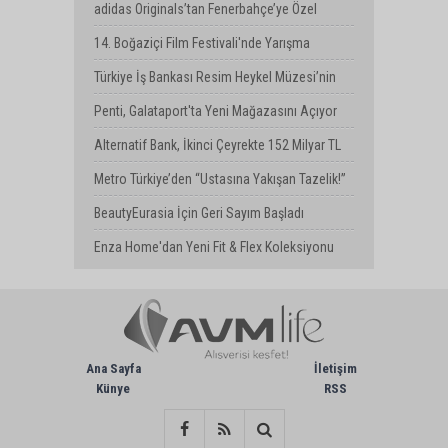
Bulvarı’nda Yeni Mağaza
adidas Originals’tan Fenerbahçe’ye Özel
Koleksiyon
14. Boğaziçi Film Festivali'nde Yarışma
Başvuruları Devam Ediyor
Türkiye İş Bankası Resim Heykel Müzesi’nin
“Güz Konferansları” Başlıyor
Penti, Galataport'ta Yeni Mağazasını Açıyor
Alternatif Bank, İkinci Çeyrekte 152 Milyar TL
Aktif Büyüklüğe Ulaştı
Metro Türkiye’den “Ustasına Yakışan Tazelik!”
BeautyEurasia İçin Geri Sayım Başladı
Enza Home'dan Yeni Fit & Flex Koleksiyonu
Ana Sayfa
İletişim
Künye
RSS