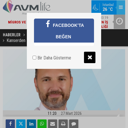
İstanbul
26 °C
22
ŞIRKET HABERLERI / 13:19
MI
MIGROS VE BAKANLIK'TAN 'ÇEVRE ETIKETLI' ÜRÜNLER İÇIN İŞ
İŞ
FACEBOOK'TA
BIRLIĞI
HABERLER
SAĞLIKLI YAŞAM
BEĞEN
Kanserden Korunmanın 10 Önemli Kuralı
Bir Daha Gösterme
11:20
27 Mart 2026