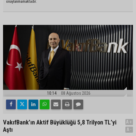
onaylanmamaktadır.
10:14
08 Ağustos 2026
VakıfBank’ın Aktif Büyüklüğü 5,8 Trilyon TL’yi
A+
Aştı
A-