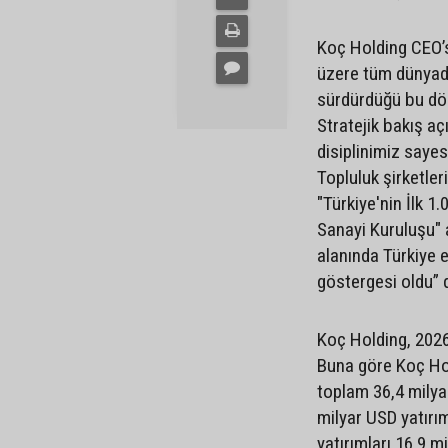
Koç Holding CEO’
üzere tüm dünyada
sürdürdüğü bu dön
Stratejik bakış aç
disiplinimiz sayes
Topluluk şirketle
"Türkiye'nin İlk 1
Sanayi Kuruluşu" a
alanında Türkiye
göstergesi oldu” 
Koç Holding, 2026 y
Buna göre Koç Hol
toplam 36,4 milya
milyar USD yatırım
yatırımları 16,9 mi