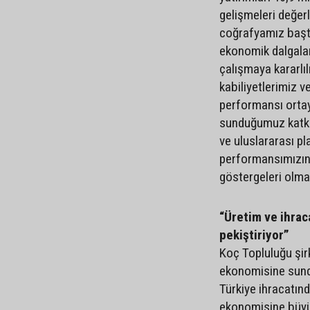
gelişmeleri değer
coğrafyamız başta
ekonomik dalgala
çalışmaya kararlıl
kabiliyetlerimiz v
performansı ortay
sunduğumuz katkı, 
ve uluslararası pla
performansımızın
göstergeleri olma
“Üretim ve ihra
pekiştiriyor”
Koç Topluluğu şirk
ekonomisine sund
Türkiye ihracatınd
ekonomisine büyük