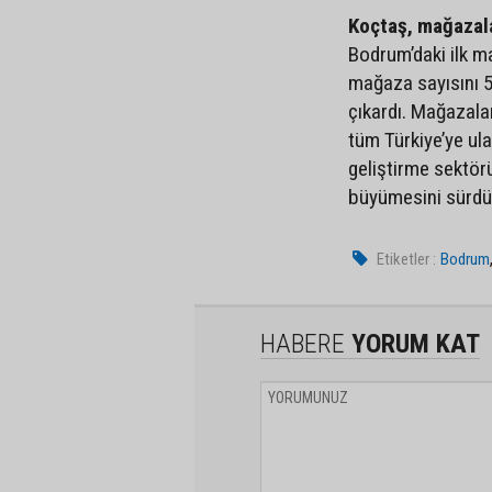
Koçtaş, mağazalar
Bodrum’daki ilk m
mağaza sayısını 5
çıkardı. Mağazalar
tüm Türkiye’ye ul
geliştirme sektörü
büyümesini sürdü
Etiketler :
Bodrum
HABERE
YORUM KAT