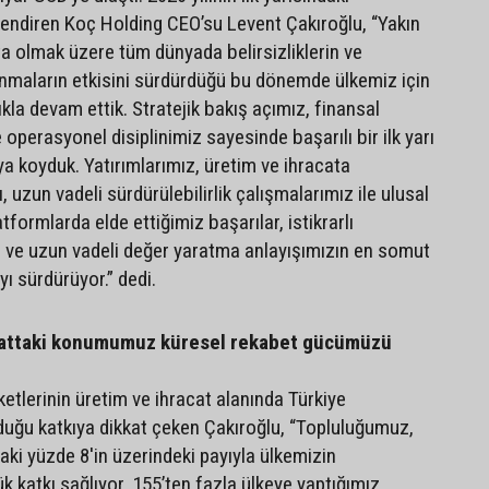
lendiren Koç Holding CEO’su Levent Çakıroğlu, “Yakın
 olmak üzere tüm dünyada belirsizliklerin ve
nmaların etkisini sürdürdüğü bu dönemde ülkemiz için
ıkla devam ettik. Stratejik bakış açımız, finansal
e operasyonel disiplinimiz sayesinde başarılı bir ilk yarı
a koyduk. Yatırımlarımız, üretim ve ihracata
uzun vadeli sürdürülebilirlik çalışmalarımız ile ulusal
tformlarda elde ettiğimiz başarılar, istikrarlı
 ve uzun vadeli değer yaratma anlayışımızın en somut
yı sürdürüyor.” dedi.
cattaki konumumuz küresel rekabet gücümüzü
etlerinin üretim ve ihracat alanında Türkiye
uğu katkıya dikkat çeken Çakıroğlu, “Topluluğumuz,
aki yüzde 8'in üzerindeki payıyla ülkemizin
 katkı sağlıyor. 155’ten fazla ülkeye yaptığımız