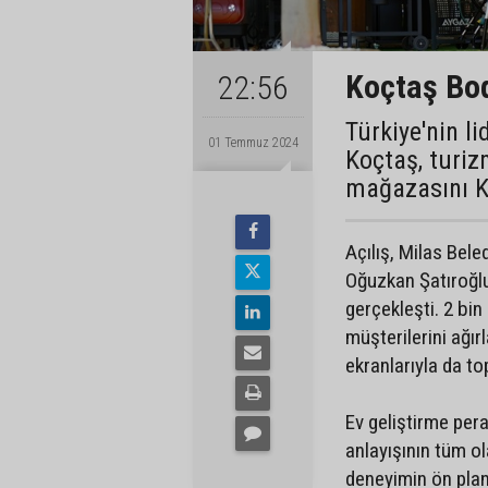
Koçtaş Bod
22:56
Türkiye'nin l
01 Temmuz 2024
Koçtaş, turiz
mağazasını K
Açılış, Milas Bel
Oğuzkan Şatıroğlu
gerçekleşti. 2 bin
müşterilerini ağı
ekranlarıyla da t
Ev geliştirme per
anlayışının tüm ol
deneyimin ön plan