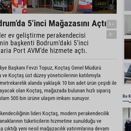
rum’da 5’inci Mağazasını Açtı
A+
ider ev geliştirme perakendecisi
A-
min başkenti Bodrum’daki 5’inci
aria Port AVM’de hizmete açtı.
ediye Başkanı Fevzi Topuz, Koçtaş Genel Müdürü
 ve Koçtaş üst düzey yöneticilerinin katılımıyla
 metrekarelik alanda yaklaşık 10 bin adet ürün çeşidi ile
rlayacak olan Koçtaş, mağazada bulunan hızlı sipariş
Bu K
oplam 500 bin ürüne ulaşım imkanı sunuyor.
akendeciliğinin lideri Koçtaş, modern perakendecilik
anaklarının tüketicilerin hizmetine sunulduğu ve
a çıktığı yeni nesil mağazacılık yatırımlarına devam