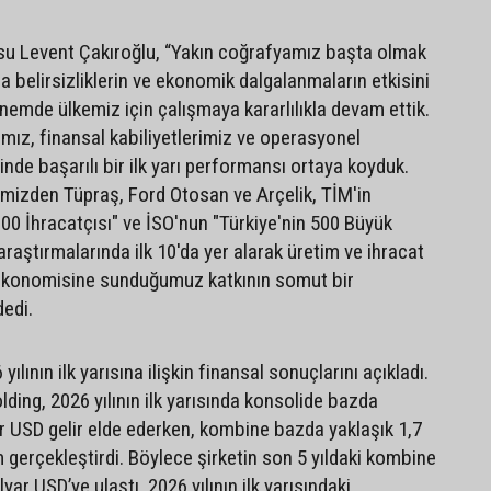
su Levent Çakıroğlu, “Yakın coğrafyamız başta olmak
 belirsizliklerin ve ekonomik dalgalanmaların etkisini
emde ülkemiz için çalışmaya kararlılıkla devam ettik.
ımız, finansal kabiliyetlerimiz ve operasyonel
inde başarılı bir ilk yarı performansı ortaya koyduk.
rimizden Tüpraş, Ford Otosan ve Arçelik, TİM'in
.000 İhracatçısı" ve İSO'nun "Türkiye'nin 500 Büyük
raştırmalarında ilk 10'da yer alarak üretim ve ihracat
 ekonomisine sunduğumuz katkının somut bir
dedi.
ılının ilk yarısına ilişkin finansal sonuçlarını açıkladı.
ding, 2026 yılının ilk yarısında konsolide bazda
r USD gelir elde ederken, kombine bazda yaklaşık 1,7
 gerçekleştirdi. Böylece şirketin son 5 yıldaki kombine
lyar USD’ye ulaştı. 2026 yılının ilk yarısındaki