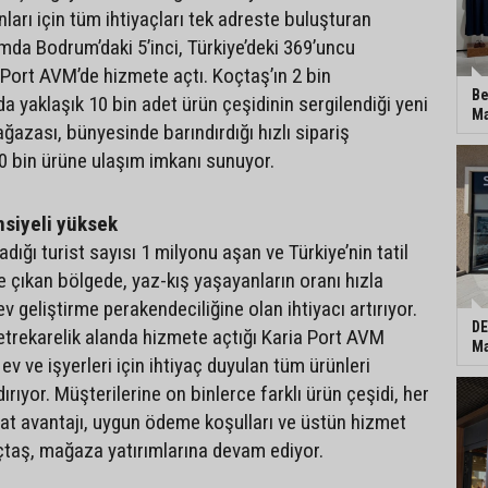
ları için tüm ihtiyaçları tek adreste buluşturan
da Bodrum’daki 5’inci, Türkiye’deki 369’uncu
Port AVM’de hizmete açtı. Koçtaş’ın 2 bin
Be
a yaklaşık 10 bin adet ürün çeşidinin sergilendiği yeni
Ma
ğazası, bünyesinde barındırdığı hızlı sipariş
00 bin ürüne ulaşım imkanı sunuyor.
siyeli yüksek
ladığı turist sayısı 1 milyonu aşan ve Türkiye’nin tatil
e çıkan bölgede, yaz-kış yaşayanların oranı hızla
ev geliştirme perakendeciliğine olan ihtiyacı artırıyor.
DE
etrekarelik alanda hizmete açtığı Karia Port AVM
Ma
 ve işyerleri için ihtiyaç duyulan tüm ürünleri
rıyor. Müşterilerine on binlerce farklı ürün çeşidi, her
at avantajı, uygun ödeme koşulları ve üstün hizmet
çtaş, mağaza yatırımlarına devam ediyor.