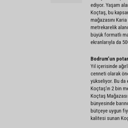
ediyor. Yaşam alan
Koçtaş, bu kapsam
mağazasını Karia 
metrekarelik aland
büyük formatlı ma
ekranlarıyla da 5
Bodrum’un potan
Yıl içerisinde ağır
cenneti olarak ön
yükseliyor. Bu da 
Koçtaş’ın 2 bin m
Koçtaş Mağazası ev
bünyesinde barındı
bütçeye uygun fiy
kalitesi sunan Ko