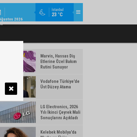
MODA / TREND / 14:18
İstanbul
23 °C
AMLAYAN MAKYAJ ÜRÜNLERI WATSONS
TÜRK TELEKOM’DAN YILIN İLK YARISIN
Ağustos 2026
TÜRKIYE'DE!
ma
Marvis, Hassas Diş
Etlerine Özel Bakım
Rutini Sunuyor
Vodafone Türkiye'de
Üst Düzey Atama
LG Electronics, 2026
Yılı İkinci Çeyrek Mali
Sonuçlarını Açıkladı
Kelebek Mobilya'da