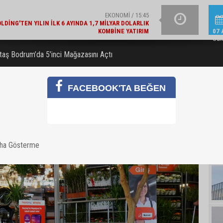
KOMBINE YATIRIM
GÜNCEL / 15:21
YAZIN IŞILTISINI TAM
LAJLI SU ÜRETICILERI DERNEĞI'NDEN 2030 UYARISI
07 
Cu
aş Bodrum’da 5’inci Mağazasını Açtı
FACEBOOK'TA BEĞEN
aha Gösterme