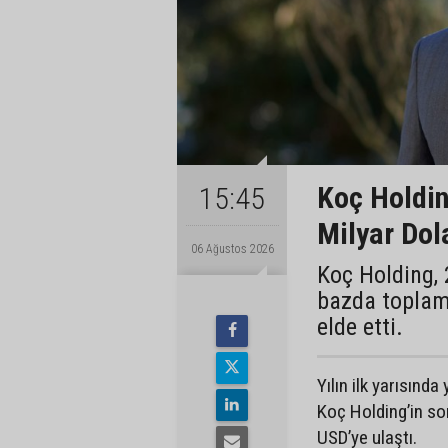
Koç Holding
15:45
Milyar Dol
06 Ağustos 2026
Koç Holding, 
bazda toplam 
elde etti.
Yılın ilk yarısınd
Koç Holding’in son
USD’ye ulaştı.