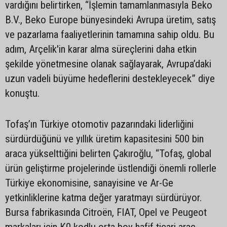
vardığını belirtirken, “İşlemin tamamlanmasıyla Beko
B.V., Beko Europe bünyesindeki Avrupa üretim, satış
ve pazarlama faaliyetlerinin tamamına sahip oldu. Bu
adım, Arçelik'in karar alma süreçlerini daha etkin
şekilde yönetmesine olanak sağlayarak, Avrupa’daki
uzun vadeli büyüme hedeflerini destekleyecek” diye
konuştu.
Tofaş’ın Türkiye otomotiv pazarındaki liderliğini
sürdürdüğünü ve yıllık üretim kapasitesini 500 bin
araca yükselttiğini belirten Çakıroğlu, “Tofaş, global
ürün geliştirme projelerinde üstlendiği önemli rollerle
Türkiye ekonomisine, sanayisine ve Ar-Ge
yetkinliklerine katma değer yaratmayı sürdürüyor.
Bursa fabrikasında Citroën, FIAT, Opel ve Peugeot
markaları için K0 kodlu orta boy hafif ticari araç