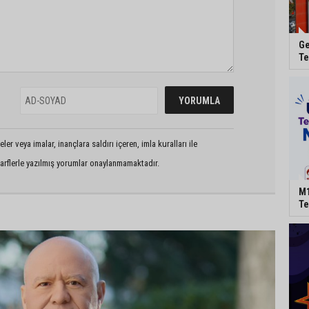
Ge
Te
er veya imalar, inançlara saldırı içeren, imla kuralları ile
arflerle yazılmış yorumlar onaylanmamaktadır.
M1
Te