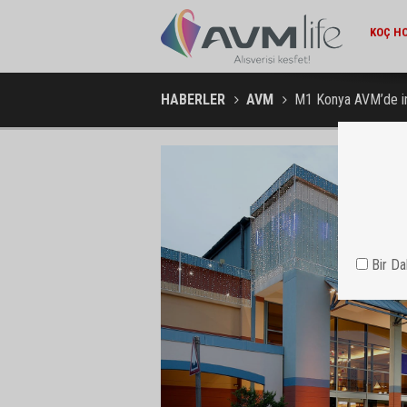
EKONOMI / 15:45
KOÇ HOLDING'TEN YILIN İLK 6 AYINDA 1,7 MILYAR DOLARLIK
AMBA
KOMBINE YATIRIM
HABERLER
AVM
M1 Konya AVM’de in
Bir D