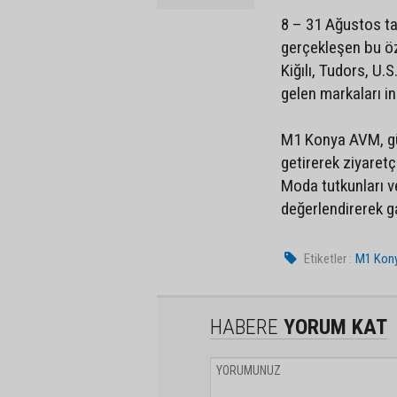
8 – 31 Ağustos ta
gerçekleşen bu ö
Kiğılı, Tudors, U.
gelen markaları ind
M1 Konya AVM, gü
getirerek ziyaret
Moda tutkunları ve
değerlendirerek ga
Etiketler :
M1 Kon
HABERE
YORUM KAT