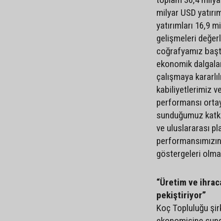
milyar USD yatırım
yatırımları 16,9 mi
gelişmeleri değer
coğrafyamız başta
ekonomik dalgala
çalışmaya kararlıl
kabiliyetlerimiz v
performansı ortay
sunduğumuz katkı, 
ve uluslararası pla
performansımızın
göstergeleri olma
“Üretim ve ihra
pekiştiriyor”
Koç Topluluğu şirk
ekonomisine sund