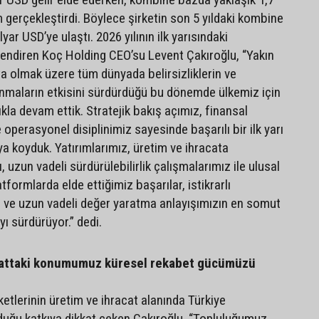
 gerçekleştirdi. Böylece şirketin son 5 yıldaki kombine
lyar USD’ye ulaştı. 2026 yılının ilk yarısındaki
lendiren Koç Holding CEO’su Levent Çakıroğlu, “Yakın
 olmak üzere tüm dünyada belirsizliklerin ve
nmaların etkisini sürdürdüğü bu dönemde ülkemiz için
ıkla devam ettik. Stratejik bakış açımız, finansal
e operasyonel disiplinimiz sayesinde başarılı bir ilk yarı
a koyduk. Yatırımlarımız, üretim ve ihracata
uzun vadeli sürdürülebilirlik çalışmalarımız ile ulusal
tformlarda elde ettiğimiz başarılar, istikrarlı
 ve uzun vadeli değer yaratma anlayışımızın en somut
yı sürdürüyor.” dedi.
cattaki konumumuz küresel rekabet gücümüzü
etlerinin üretim ve ihracat alanında Türkiye
uğu katkıya dikkat çeken Çakıroğlu, “Topluluğumuz,