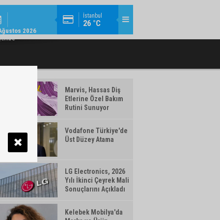
MODA / TREND / 14:18
İstanbul
26 °C
AMLAYAN MAKYAJ ÜRÜNLERI WATSONS
TÜRK TELEKOM’DAN YILIN İLK YARISIN
Ağustos 2026
TÜRKIYE'DE!
şembe
Marvis, Hassas Diş
Etlerine Özel Bakım
Rutini Sunuyor
Vodafone Türkiye'de
Üst Düzey Atama
LG Electronics, 2026
Yılı İkinci Çeyrek Mali
Sonuçlarını Açıkladı
Kelebek Mobilya'da