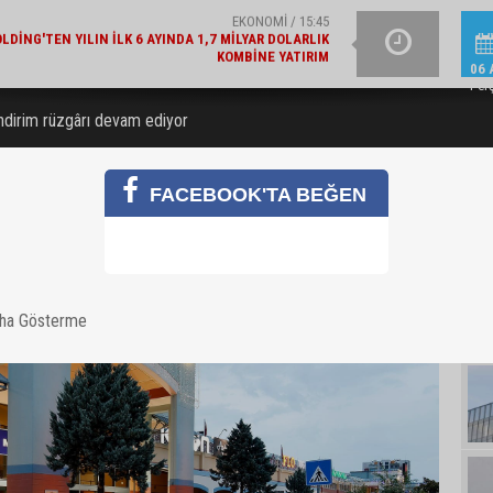
GÜNCEL / 15:21
LAJLI SU ÜRETICILERI DERNEĞI'NDEN 2030 UYARISI
YAZIN IŞILTISINI TAM
06 
Per
dirim rüzgârı devam ediyor
FACEBOOK'TA BEĞEN
aha Gösterme