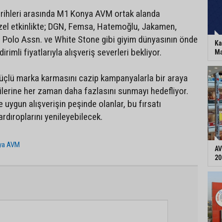
rihleri arasında M1 Konya AVM ortak alanda
zel etkinlikte; DGN, Femsa, Hatemoğlu, Jakamen,
S. Polo Assn. ve White Stone gibi giyim dünyasının önde
Ka
irimli fiyatlarıyla alışveriş severleri bekliyor.
Ma
çlü marka karmasını cazip kampanyalarla bir araya
çilerine her zaman daha fazlasını sunmayı hedefliyor.
 uygun alışverişin peşinde olanlar, bu fırsatı
rdıroplarını yenileyebilecek.
ya AVM
AV
20