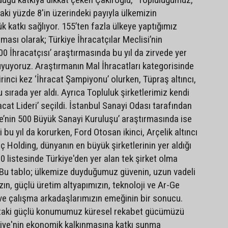
aki yüzde 8'in üzerindeki payıyla ülkemizin
 katkı sağlıyor. 155’ten fazla ülkeye yaptığımız
ıması olarak; Türkiye İhracatçılar Meclisi’nin
.000 İhracatçısı’ araştırmasında bu yıl da zirvede yer
yuyoruz. Araştırmanın Mal İhracatları kategorisinde
inci kez ‘İhracat Şampiyonu’ olurken, Tüpraş altıncı,
sırada yer aldı. Ayrıca Topluluk şirketlerimiz kendi
acat Lideri’ seçildi. İstanbul Sanayi Odası tarafından
ye’nin 500 Büyük Sanayi Kuruluşu’ araştırmasında ise
i bu yıl da korurken, Ford Otosan ikinci, Arçelik altıncı
oç Holding, dünyanın en büyük şirketlerinin yer aldığı
 listesinde Türkiye'den yer alan tek şirket olma
 Bu tablo; ülkemize duyduğumuz güvenin, uzun vadeli
zın, güçlü üretim altyapımızın, teknoloji ve Ar-Ge
n ve çalışma arkadaşlarımızın emeğinin bir sonucu.
ttaki güçlü konumumuz küresel rekabet gücümüzü
rkiye'nin ekonomik kalkınmasına katkı sunma