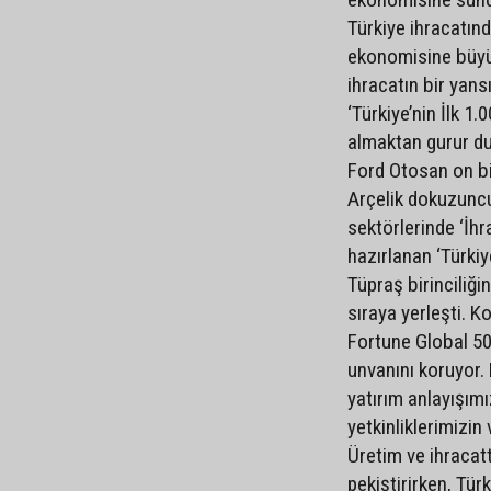
Türkiye ihracatınd
ekonomisine büyük
ihracatın bir yans
‘Türkiye’nin İlk 1
almaktan gurur du
Ford Otosan on bir
Arçelik dokuzuncu 
sektörlerinde ‘İhr
hazırlanan ‘Türki
Tüpraş birinciliğin
sıraya yerleşti. K
Fortune Global 500
unvanını koruyor.
yatırım anlayışımı
yetkinliklerimizi
Üretim ve ihraca
pekiştirirken, Tü