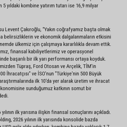
 5 yıldaki kombine yatırım tutarı ise 16,9 milyar
su Levent Çakıroğlu, “Yakın coğrafyamız başta olmak
 belirsizliklerin ve ekonomik dalgalanmaların etkisini
emde ülkemiz için çalışmaya kararlılıkla devam ettik.
ımız, finansal kabiliyetlerimiz ve operasyonel
inde başarılı bir ilk yarı performansı ortaya koyduk.
rimizden Tüpraş, Ford Otosan ve Arçelik, TİM'in
.000 İhracatçısı" ve İSO'nun "Türkiye'nin 500 Büyük
raştırmalarında ilk 10'da yer alarak üretim ve ihracat
 ekonomisine sunduğumuz katkının somut bir
dedi.
ılının ilk yarısına ilişkin finansal sonuçlarını açıkladı.
ding, 2026 yılının ilk yarısında konsolide bazda
r USD gelir elde ederken, kombine bazda yaklaşık 1,7