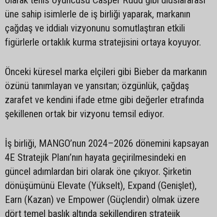
olarak tenis oyuncusu Casper Ruud gibi uluslararası
üne sahip isimlerle de iş birliği yaparak, markanın
çağdaş ve iddialı vizyonunu somutlaştıran etkili
figürlerle ortaklık kurma stratejisini ortaya koyuyor.
Önceki küresel marka elçileri gibi Bieber da markanın
özünü tanımlayan ve yansıtan; özgünlük, çağdaş
zarafet ve kendini ifade etme gibi değerler etrafında
şekillenen ortak bir vizyonu temsil ediyor.
İş birliği, MANGO’nun 2024–2026 dönemini kapsayan
4E Stratejik Planı’nın hayata geçirilmesindeki en
güncel adımlardan biri olarak öne çıkıyor. Şirketin
dönüşümünü Elevate (Yükselt), Expand (Genişlet),
Earn (Kazan) ve Empower (Güçlendir) olmak üzere
dört temel başlık altında şekillendiren stratejik