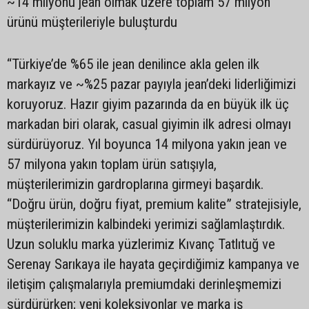
~14 milyonu jean olmak üzere toplam 57 milyon
ürünü müşterileriyle buluşturdu
“Türkiye’de %65 ile jean denilince akla gelen ilk
markayız ve ~%25 pazar payıyla jean’deki liderliğimizi
koruyoruz. Hazır giyim pazarında da en büyük ilk üç
markadan biri olarak, casual giyimin ilk adresi olmayı
sürdürüyoruz. Yıl boyunca 14 milyona yakın jean ve
57 milyona yakın toplam ürün satışıyla,
müşterilerimizin gardroplarına girmeyi başardık.
“Doğru ürün, doğru fiyat, premium kalite” stratejisiyle,
müşterilerimizin kalbindeki yerimizi sağlamlaştırdık.
Uzun soluklu marka yüzlerimiz Kıvanç Tatlıtuğ ve
Serenay Sarıkaya ile hayata geçirdiğimiz kampanya ve
iletişim çalışmalarıyla premiumdaki derinleşmemizi
sürdürürken; yeni koleksiyonlar ve marka iş