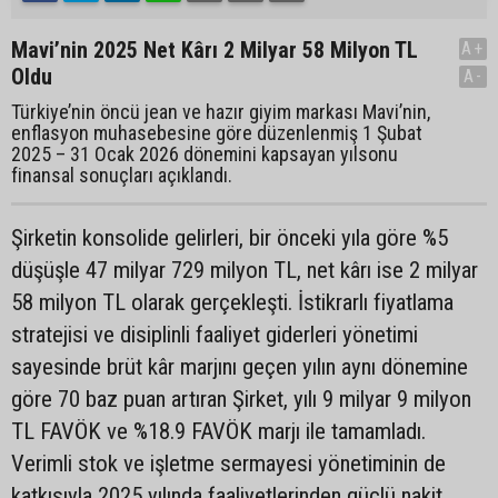
Mavi’nin 2025 Net Kârı 2 Milyar 58 Milyon TL
A+
Oldu
A-
Türkiye’nin öncü jean ve hazır giyim markası Mavi’nin,
enflasyon muhasebesine göre düzenlenmiş 1 Şubat
2025 – 31 Ocak 2026 dönemini kapsayan yılsonu
finansal sonuçları açıklandı.
Şirketin konsolide gelirleri, bir önceki yıla göre %5
düşüşle 47 milyar 729 milyon TL, net kârı ise 2 milyar
58 milyon TL olarak gerçekleşti. İstikrarlı fiyatlama
stratejisi ve disiplinli faaliyet giderleri yönetimi
sayesinde brüt kâr marjını geçen yılın aynı dönemine
göre 70 baz puan artıran Şirket, yılı 9 milyar 9 milyon
TL FAVÖK ve %18.9 FAVÖK marjı ile tamamladı.
Verimli stok ve işletme sermayesi yönetiminin de
katkısıyla 2025 yılında faaliyetlerinden güçlü nakit