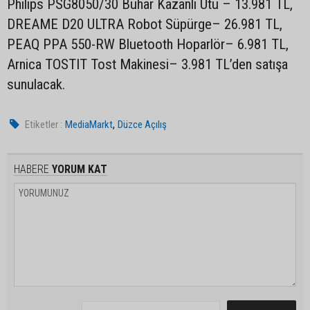
Philips PSG8050/30 Buhar Kazanlı Ütü – 13.981 TL,
DREAME D20 ULTRA Robot Süpürge– 26.981 TL,
PEAQ PPA 550-RW Bluetooth Hoparlör– 6.981 TL,
Arnica TOSTIT Tost Makinesi– 3.981 TL’den satışa
sunulacak.
,
Etiketler :
MediaMarkt
Düzce Açılış
HABERE
YORUM KAT