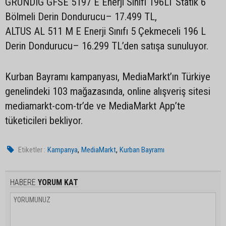
GRUNDIG GFSE 5197 E Enerji Sınıfı 196LT Statik 6
Bölmeli Derin Dondurucu– 17.499 TL,
ALTUS AL 511 M E Enerji Sınıfı 5 Çekmeceli 196 L
Derin Dondurucu– 16.299 TL’den satışa sunuluyor.
Kurban Bayramı kampanyası, MediaMarkt’ın Türkiye
genelindeki 103 mağazasında, online alışveriş sitesi
mediamarkt-com-tr’de ve MediaMarkt App’te
tüketicileri bekliyor.
,
,
Etiketler :
Kampanya
MediaMarkt
Kurban Bayramı
HABERE
YORUM KAT