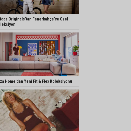
idas Originals’tan Fenerbahçe’ye Özel
leksiyon
za Home'dan Yeni Fit & Flex Koleksiyonu