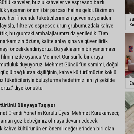
 Sütlü kahveler, buzlu kahveler ve espresso bazlı
lük yaşamın önemli bir parçası haline geldi. Bizim en
ise her fincanda tüketicilerimizin güvenine yeniden
ad
nlayışla, filtre ve espresso ürün grubumuzdaki kahve
Ko
ettik, bu gruptaki ambalajlarımızı da yeniledik. Tüm
arkamızın özüne, kalite anlayışına ve güvenilirlik
mayı önceliklendiriyoruz. Bu yaklaşımın bir yansıması
 filmimizde oyuncu Mehmet Günsür’le bir araya
mutluluk duyuyoruz. Mehmet Günsür’ün samimi, doğal
e güçlü bağ kuran kişiliğinin, kahve kültürümüzün köklü
 tüketicileriyle buluşturma hedefimizi en iyi şekilde
En
yoruz.” diye konuştu.
ltürünü Dünyaya Taşıyor
et Efendi Yönetim Kurulu Üyesi Mehmet Kurukahveci;
 zaman göz bebeğimiz olmaya devam edecek.
ık kahve kültürünün en önemli değerlerinden biri olan