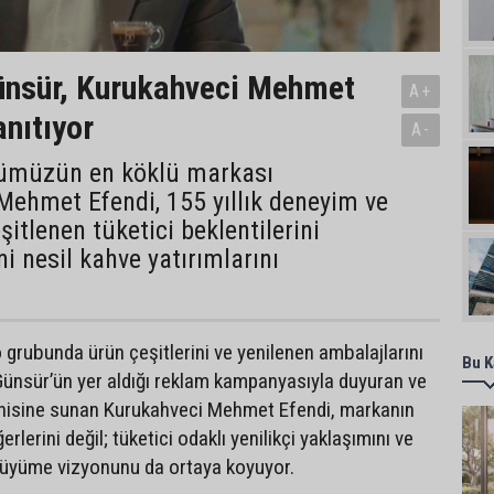
nsür, Kurukahveci Mehmet
A+
anıtıyor
A-
ümüzün en köklü markası
ehmet Efendi, 155 yıllık deneyim ve
çeşitlenen tüketici beklentilerini
ni nesil kahve yatırımlarını
 grubunda ürün çeşitlerini ve yenilenen ambalajlarını
Bu K
nsür’ün yer aldığı reklam kampanyasıyla duyuran ve
enisine sunan Kurukahveci Mehmet Efendi, markanın
rlerini değil; tüketici odaklı yenilikçi yaklaşımını ve
üyüme vizyonunu da ortaya koyuyor.