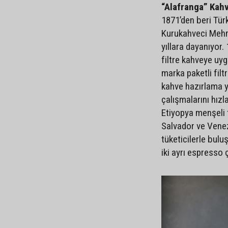
“Alafranga” Kah
1871’den beri Türk
Kurukahveci Mehme
yıllara dayanıyor.
filtre kahveye uyg
marka paketli filt
kahve hazırlama y
çalışmalarını hız
Etiyopya menşeli f
Salvador ve Venez
tüketicilerle bulu
iki ayrı espresso 