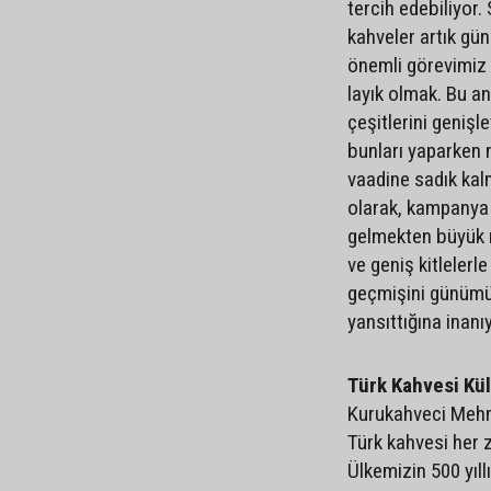
tercih edebiliyor.
kahveler artık gün
önemli görevimiz 
layık olmak. Bu a
çeşitlerini genişl
bunları yaparken m
vaadine sadık kal
olarak, kampanya
gelmekten büyük 
ve geniş kitlelerl
geçmişini günümüz
yansıttığına inanı
Türk Kahvesi Kü
Kurukahveci Mehm
Türk kahvesi her
Ülkemizin 500 yıll