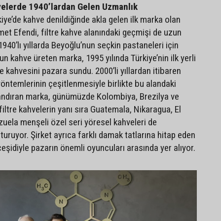
velerde 1940’lardan Gelen Uzmanlık
iye’de kahve denildiğinde akla gelen ilk marka olan
t Efendi, filtre kahve alanındaki geçmişi de uzun
 1940’lı yıllarda Beyoğlu’nun seçkin pastaneleri için
un kahve üreten marka, 1995 yılında Türkiye’nin ilk yerli
re kahvesini pazara sundu. 2000’li yıllardan itibaren
öntemlerinin çeşitlenmesiyle birlikte bu alandaki
landıran marka, günümüzde Kolombiya, Brezilya ve
iltre kahvelerin yanı sıra Guatemala, Nikaragua, El
uela menşeli özel seri yöresel kahveleri de
şturuyor. Şirket ayrıca farklı damak tatlarına hitap eden
çeşidiyle pazarın önemli oyuncuları arasında yer alıyor.