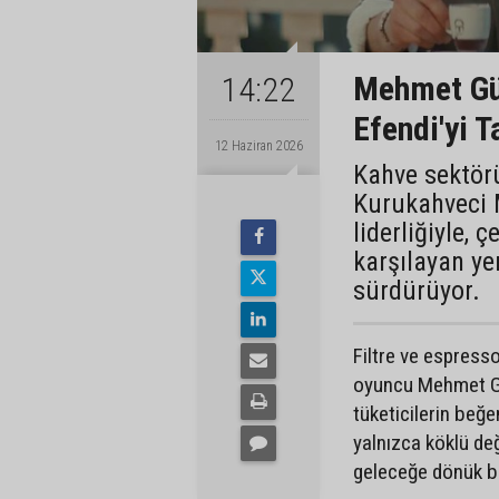
Mehmet Gü
14:22
Efendi'yi T
12 Haziran 2026
Kahve sektör
Kurukahveci M
liderliğiyle, 
karşılayan ye
sürdürüyor.
Filtre ve espresso
oyuncu Mehmet Gü
tüketicilerin beğ
yalnızca köklü değe
geleceğe dönük b