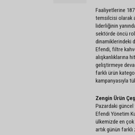
Faaliyetlerine 18
temsilcisi olarak
liderliğinin yanın
sektörde öncü rol
dinamiklerindeki
Efendi, filtre kah
alışkanlıklarına h
geliştirmeye deva
farklı ürün kateg
kampanyasıyla tük
Zengin Ürün Çeşi
Pazardaki güncel 
Efendi Yönetim Ku
ülkemizde en çok 
artık günün farklı