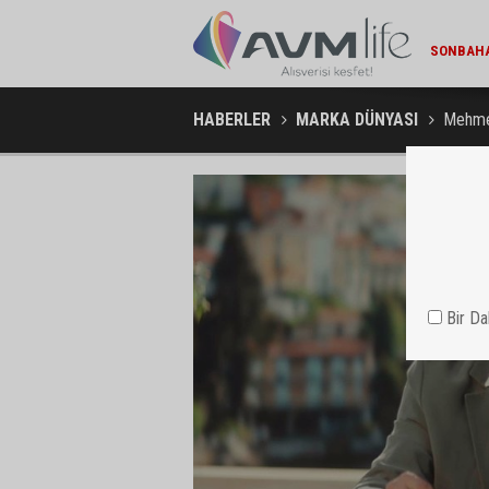
MARKA DÜNYASI / 13:22
SONBAHAR YAKLAŞIRKEN TEPE HOME'DA YENILENME DÖNEMI
MIGROS V
HABERLER
MARKA DÜNYASI
Mehmet
Bir D