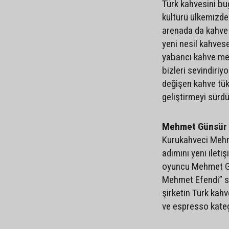
Türk kahvesini bu
kültürü ülkemizde 
arenada da kahve f
yeni nesil kahvese
yabancı kahve mera
bizleri sevindiri
değişen kahve tüke
geliştirmeyi sürdü
Mehmet Günsür 
Kurukahveci Mehm
adımını yeni ilet
oyuncu Mehmet Gün
Mehmet Efendi” s
şirketin Türk kahv
ve espresso kateg