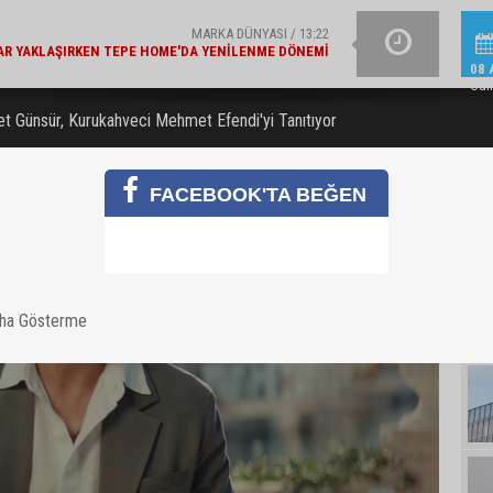
ŞIRKET HABERLERI / 13:19
E BAKANLIK'TAN 'ÇEVRE ETIKETLI' ÜRÜNLER İÇIN İŞ
İŞ BANKASI GRUB
BIRLIĞI
08 
Cum
 Günsür, Kurukahveci Mehmet Efendi'yi Tanıtıyor
FACEBOOK'TA BEĞEN
aha Gösterme