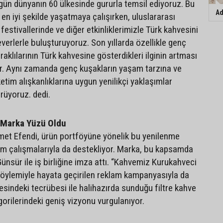
gün dünyanın 60 ülkesinde gururla temsil ediyoruz. Bu
Ad
en iyi şekilde yaşatmaya çalışırken, uluslararası
estivallerinde ve diğer etkinliklerimizle Türk kahvesini
verlerle buluşturuyoruz. Son yıllarda özellikle genç
klılarının Türk kahvesine gösterdikleri ilginin artması
yor. Aynı zamanda genç kuşakların yaşam tarzına ve
tim alışkanlıklarına uygun yenilikçi yaklaşımlar
rüyoruz. dedi.
Marka Yüzü Oldu
et Efendi, ürün portföyüne yönelik bu yenilenme
işim çalışmalarıyla da destekliyor. Marka, bu kapsamda
sür ile iş birliğine imza attı. “Kahvemiz Kurukahveci
öylemiyle hayata geçirilen reklam kampanyasıyla da
esindeki tecrübesi ile halihazırda sunduğu filtre kahve
orilerindeki geniş vizyonu vurgulanıyor.