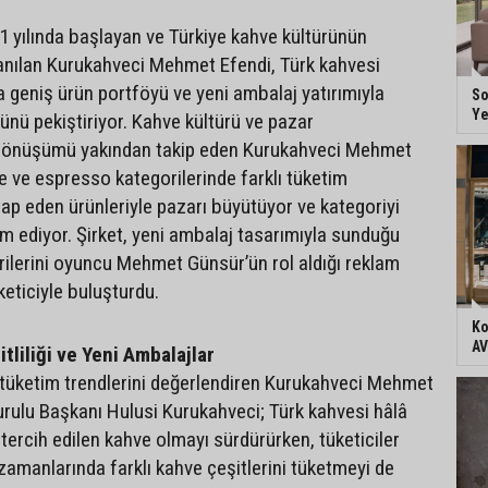
71 yılında başlayan ve Türkiye kahve kültürünün
 anılan Kurukahveci Mehmet Efendi, Türk kahvesi
da geniş ürün portföyü ve yeni ambalaj yatırımıyla
So
Ye
ünü pekiştiriyor. Kahve kültürü ve pazar
 dönüşümü yakından takip eden Kurukahveci Mehmet
ve ve espresso kategorilerinde farklı tüketim
itap eden ürünleriyle pazarı büyütüyor ve kategoriyi
m ediyor. Şirket, yeni ambalaj tasarımıyla sunduğu
orilerini oyuncu Mehmet Günsür’ün rol aldığı reklam
eticiyle buluşturdu.
Ko
AV
tliliği ve Yeni Ambalajlar
tüketim trendlerini değerlendiren Kurukahveci Mehmet
rulu Başkanı Hulusi Kurukahveci; Türk kahvesi hâlâ
tercih edilen kahve olmayı sürdürürken, tüketiciler
 zamanlarında farklı kahve çeşitlerini tüketmeyi de