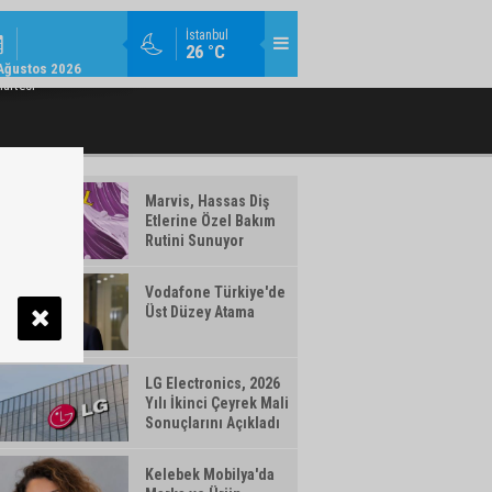
KURUMSAL / 11:08
İstanbul
26 °C
U ÜST YÖNETIMINDE GÖREV DEĞIŞIMI
VAKIFBANK’IN AKTIF BÜYÜKLÜĞÜ 5,
Ağustos 2026
artesi
Marvis, Hassas Diş
Etlerine Özel Bakım
Rutini Sunuyor
Vodafone Türkiye'de
Üst Düzey Atama
LG Electronics, 2026
Yılı İkinci Çeyrek Mali
Sonuçlarını Açıkladı
Kelebek Mobilya'da