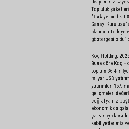
disiplinimiz sayes
Topluluk şirketle
"Türkiye'nin İlk 1
Sanayi Kuruluşu" a
alanında Türkiye
göstergesi oldu” 
Koç Holding, 2026 y
Buna göre Koç Hol
toplam 36,4 milya
milyar USD yatırım
yatırımları 16,9 mi
gelişmeleri değer
coğrafyamız başta
ekonomik dalgala
çalışmaya kararlıl
kabiliyetlerimiz v