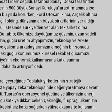
acat Lideri’ seçildi. İstanbul Sanayi Odası tarafından
ye’nin 500 Büyük Sanayi Kuruluşu’ araştırmasında ise
i bu yıl da korurken, Ford Otosan ikinci, Arçelik altıncı
oç Holding, dünyanın en büyük şirketlerinin yer aldığı
 listesinde Türkiye'den yer alan tek şirket olma
 Bu tablo; ülkemize duyduğumuz güvenin, uzun vadeli
zın, güçlü üretim altyapımızın, teknoloji ve Ar-Ge
n ve çalışma arkadaşlarımızın emeğinin bir sonucu.
ttaki güçlü konumumuz küresel rekabet gücümüzü
rkiye'nin ekonomik kalkınmasına katkı sunma
aha da artırıyor” dedi.
inci çeyreğinde Topluluk şirketlerinin stratejik
irlikte yapay zekâ teknolojisinde değer yaratmaya devam
etti. Tüpraş’ın operasyonel gücüne ve ülkemizin enerji
ğu katkıya dikkat çeken Çakıroğlu, “Tüpraş, ülkemizin
 kesintisiz katkı sağlarken yüksek kapasite kullanımı,