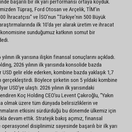
inde başarılı bir ilk yarı performansı ortaya koyduk.
rimizden Tüpraş, Ford Otosan ve Arçelik, TİM'in
.000 İhracatçısı" ve İSO'nun "Türkiye'nin 500 Büyük
raştırmalarında ilk 10'da yer alarak üretim ve ihracat
 ekonomisine sunduğumuz katkının somut bir
dedi.
ılının ilk yarısına ilişkin finansal sonuçlarını açıkladı.
ding, 2026 yılının ilk yarısında konsolide bazda
r USD gelir elde ederken, kombine bazda yaklaşık 1,7
 gerçekleştirdi. Böylece şirketin son 5 yıldaki kombine
lyar USD’ye ulaştı. 2026 yılının ilk yarısındaki
lendiren Koç Holding CEO’su Levent Çakıroğlu, “Yakın
 olmak üzere tüm dünyada belirsizliklerin ve
nmaların etkisini sürdürdüğü bu dönemde ülkemiz için
ıkla devam ettik. Stratejik bakış açımız, finansal
e operasyonel disiplinimiz sayesinde başarılı bir ilk yarı