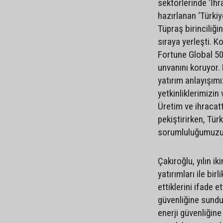
sektörlerinde ‘İhr
hazırlanan ‘Türki
Tüpraş birinciliğin
sıraya yerleşti. K
Fortune Global 500
unvanını koruyor.
yatırım anlayışımı
yetkinliklerimizi
Üretim ve ihraca
pekiştirirken, Tü
sorumluluğumuzu d
Çakıroğlu, yılın ik
yatırımları ile b
ettiklerini ifade 
güvenliğine sundu
enerji güvenliğine