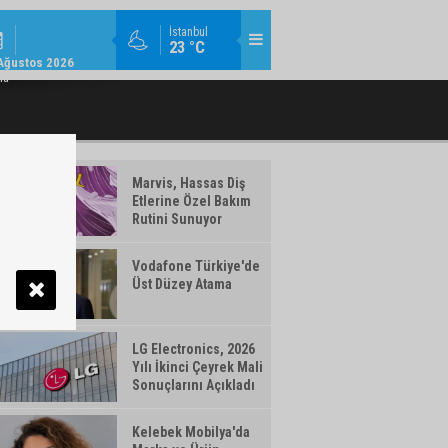
MODA / TREND / 14:18
İstanbul
23 °C
AMLAYAN MAKYAJ ÜRÜNLERI WATSONS
TÜRK TELEKOM’DAN YILIN İLK YARISIN
Ağustos 2026
TÜRKIYE'DE!
ma
Marvis, Hassas Diş
Etlerine Özel Bakım
Rutini Sunuyor
Vodafone Türkiye'de
Üst Düzey Atama
LG Electronics, 2026
Yılı İkinci Çeyrek Mali
Sonuçlarını Açıkladı
Kelebek Mobilya'da