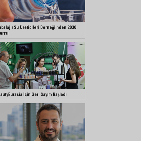
balajlı Su Üreticileri Derneği'nden 2030
arısı
autyEurasia İçin Geri Sayım Başladı