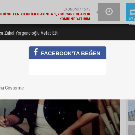
KOMBINE YATIRIM
GÜNCEL / 15:21
YAZIN IŞILTISINI TAM
LAJLI SU ÜRETICILERI DERNEĞI'NDEN 2030 UYARISI
07 
Cu
ı Zühal Yorgancıoğlu Vefat Etti
FACEBOOK'TA BEĞEN
aha Gösterme