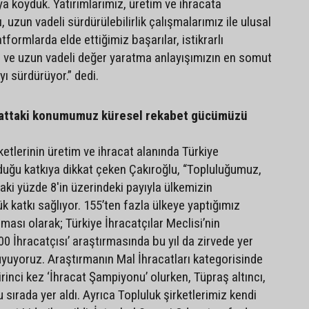
a koyduk. Yatırımlarımız, üretim ve ihracata
uzun vadeli sürdürülebilirlik çalışmalarımız ile ulusal
tformlarda elde ettiğimiz başarılar, istikrarlı
 ve uzun vadeli değer yaratma anlayışımızın en somut
yı sürdürüyor.” dedi.
cattaki konumumuz küresel rekabet gücümüzü
etlerinin üretim ve ihracat alanında Türkiye
uğu katkıya dikkat çeken Çakıroğlu, “Topluluğumuz,
aki yüzde 8'in üzerindeki payıyla ülkemizin
 katkı sağlıyor. 155’ten fazla ülkeye yaptığımız
ıması olarak; Türkiye İhracatçılar Meclisi’nin
.000 İhracatçısı’ araştırmasında bu yıl da zirvede yer
yuyoruz. Araştırmanın Mal İhracatları kategorisinde
inci kez ‘İhracat Şampiyonu’ olurken, Tüpraş altıncı,
sırada yer aldı. Ayrıca Topluluk şirketlerimiz kendi