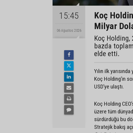
Koç Holding
15:45
Milyar Dol
06 Ağustos 2026
Koç Holding, 
bazda toplam 
elde etti.
Yılın ilk yarısınd
Koç Holding’in son
USD’ye ulaştı.
Koç Holding CEO’
üzere tüm dünyada
sürdürdüğü bu dön
Stratejik bakış aç