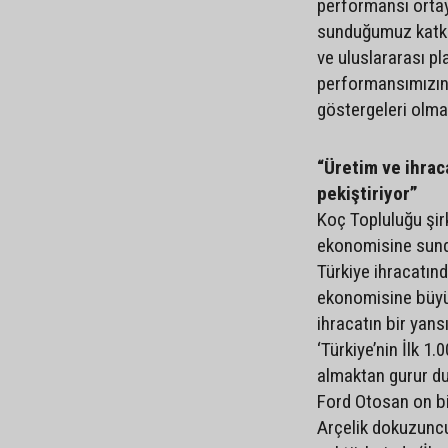
performansı ortay
sunduğumuz katkı, 
ve uluslararası pla
performansımızın
göstergeleri olma
“Üretim ve ihra
pekiştiriyor”
Koç Topluluğu şirk
ekonomisine sund
Türkiye ihracatınd
ekonomisine büyük
ihracatın bir yans
‘Türkiye’nin İlk 1
almaktan gurur du
Ford Otosan on bir
Arçelik dokuzuncu 