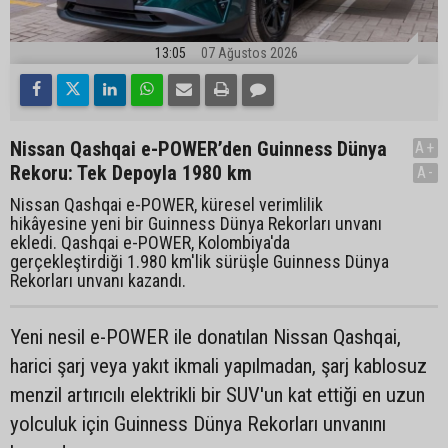
13:05
07 Ağustos 2026
Nissan Qashqai e-POWER’den Guinness Dünya
A+
Rekoru: Tek Depoyla 1980 km
A-
Nissan Qashqai e-POWER, küresel verimlilik
hikâyesine yeni bir Guinness Dünya Rekorları unvanı
ekledi. Qashqai e-POWER, Kolombiya'da
gerçekleştirdiği 1.980 km'lik sürüşle Guinness Dünya
Rekorları unvanı kazandı.
Yeni nesil e-POWER ile donatılan Nissan Qashqai,
harici şarj veya yakıt ikmali yapılmadan, şarj kablosuz
menzil artırıcılı elektrikli bir SUV'un kat ettiği en uzun
yolculuk için Guinness Dünya Rekorları unvanını