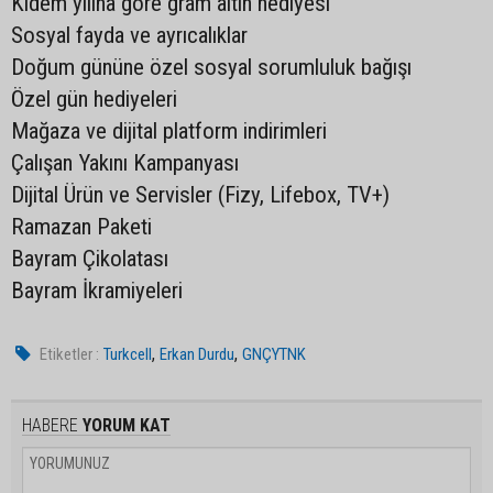
Kıdem yılına göre gram altın hediyesi
Sosyal fayda ve ayrıcalıklar
Doğum gününe özel sosyal sorumluluk bağışı
Özel gün hediyeleri
Mağaza ve dijital platform indirimleri
Çalışan Yakını Kampanyası
Dijital Ürün ve Servisler (Fizy, Lifebox, TV+)
Ramazan Paketi
Bayram Çikolatası
Bayram İkramiyeleri
,
,
Etiketler :
Turkcell
Erkan Durdu
GNÇYTNK
HABERE
YORUM KAT