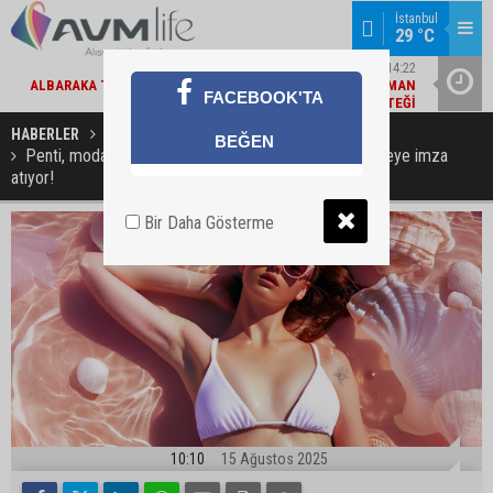
İstanbul
29 °C
15
EKONOMI / 14:22
DE
ALBARAKA TÜRK'TEN EKONOMIYE 363 MILYAR TL FINANSMAN
EBEBEK 
FACEBOOK'TA
TI
DESTEĞI
HABERLER
MODA / TREND
BEĞEN
Penti, modayı teknolojiyle buluşturan sıra dışı bir projeye imza
atıyor!
Bir Daha Gösterme
10:10
15 Ağustos 2025