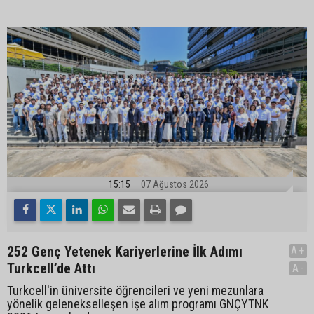
15:15
07 Ağustos 2026
252 Genç Yetenek Kariyerlerine İlk Adımı
A+
Turkcell’de Attı
A-
Turkcell'in üniversite öğrencileri ve yeni mezunlara
yönelik gelenekselleşen işe alım programı GNÇYTNK