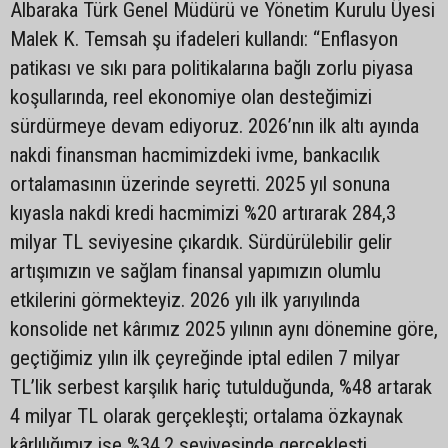
Albaraka Türk Genel Müdürü ve Yönetim Kurulu Üyesi
Malek K. Temsah şu ifadeleri kullandı: “Enflasyon
patikası ve sıkı para politikalarına bağlı zorlu piyasa
koşullarında, reel ekonomiye olan desteğimizi
sürdürmeye devam ediyoruz. 2026’nın ilk altı ayında
nakdi finansman hacmimizdeki ivme, bankacılık
ortalamasının üzerinde seyretti. 2025 yıl sonuna
kıyasla nakdi kredi hacmimizi %20 artırarak 284,3
milyar TL seviyesine çıkardık. Sürdürülebilir gelir
artışımızın ve sağlam finansal yapımızın olumlu
etkilerini görmekteyiz. 2026 yılı ilk yarıyılında
konsolide net kârımız 2025 yılının aynı dönemine göre,
geçtiğimiz yılın ilk çeyreğinde iptal edilen 7 milyar
TL’lik serbest karşılık hariç tutulduğunda, %48 artarak
4 milyar TL olarak gerçekleşti; ortalama özkaynak
kârlılığımız ise %34,2 seviyesinde gerçekleşti.