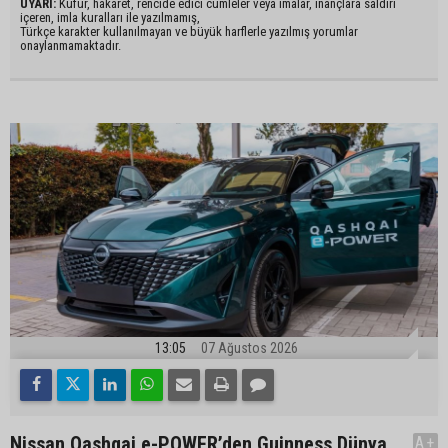
UYARI:
Küfür, hakaret, rencide edici cümleler veya imalar, inançlara saldırı
içeren, imla kuralları ile yazılmamış,
Türkçe karakter kullanılmayan ve büyük harflerle yazılmış yorumlar
onaylanmamaktadır.
13:05
07 Ağustos 2026
Nissan Qashqai e-POWER’den Guinness Dünya
A+