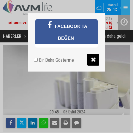
İstanbul
25 °C
22
ŞIRKET HABERLERI / 13:19
MI
MIGROS VE BAKANLIK'TAN 'ÇEVRE ETIKETLI' ÜRÜNLER İÇIN İŞ
İŞ
FACEBOOK'TA
BIRLIĞI
PM sigara grubuna bir zaman daha geldi
HABERLER
EKONOMİ
BEĞEN
Bir Daha Gösterme
09:48
05 Eylül 2024