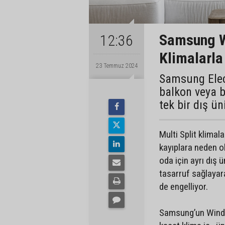
Samsung W
12:36
Klimalarla 
23 Temmuz 2024
Samsung Elect
balkon veya b
tek bir dış ün
Multi Split klimala
kayıplara neden o
oda için ayrı dış 
tasarruf sağlayara
de engelliyor.
Samsung’un WindFr