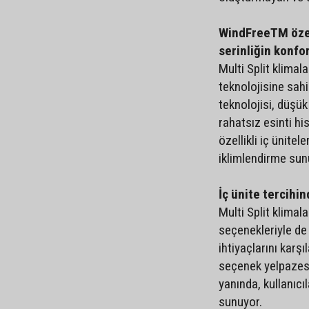
WindFreeTM özell
serinliğin konfo
Multi Split klima
teknolojisine sah
teknolojisi, düşü
rahatsız esinti hi
özellikli iç ünitel
iklimlendirme sun
İç ünite tercihi
Multi Split klimal
seçenekleriyle de 
ihtiyaçlarını karşı
seçenek yelpazesi
yanında, kullanıc
sunuyor.