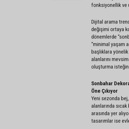
fonksiyonellik ve
Dijital arama tren
değişimi ortaya k
dönemlerde “sonb
“minimal yaşam al
başlıklara yönelik 
alanlarını mevsim
oluşturma isteğini
Sonbahar Dekora
Öne Çıkıyor
Yeni sezonda bej,
alanlarında sıcak 
arasında yer alıy
tasarımlar ise ev