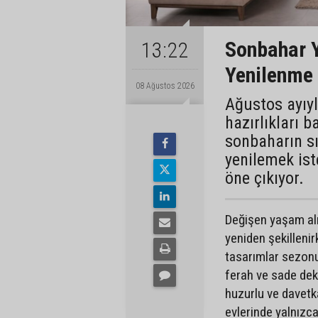
Sonbahar 
13:22
Yenilenme
08 Ağustos 2026
Ağustos ayıyl
hazırlıkları 
sonbaharın s
yenilemek ist
öne çıkıyor.
Değişen yaşam alı
yeniden şekillenir
tasarımlar sezonun
ferah ve sade deko
huzurlu ve davetkâ
evlerinde yalnızc