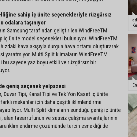
iğine sahip iç ünite seçenekleriyle rüzgârsız
ad
ru odalara taşınıyor
Ko
ların Samsung tarafından geliştirilen WindFreeTM
ip iç ünite model seçenekleri bulunuyor. WindFreeTM
k hızdaki hava akışıyla durgun hava ortamı oluşturarak
ssi yaratmıyor. Multi Split klimaların WindFreeTM
eri bu sayede yaz boyu etkili ve rüzgârsız bir
uyor.
nde geniş seçenek yelpazesi
En
ar, Duvar Tipi, Kanal Tipi ve Tek Yön Kaset iç ünite
farklı mekanlar için daha çeşitli iklimlendirme
layabiliyor. Multi Split klimaların sunduğu geniş iç ünite
, alan tasarrufunun ve sessiz çalışma avantajlarının
ılara iklimlendirme çözümünde tercih esnekliği de