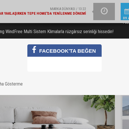
ŞIRKET HABERLERI / 13:19
İŞ BANKASI GRUB
E BAKANLIK'TAN 'ÇEVRE ETIKETLI' ÜRÜNLER İÇIN İŞ
09 
BIRLIĞI
Paz
g WindFree Multi Sistem Klimalarla rüzgârsız serinliği hissedin!
FACEBOOK'TA BEĞEN
aha Gösterme