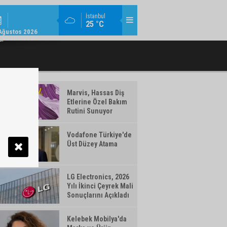
KURUMSAL / 11:08
İstanbul
25 °C
U ÜST YÖNETIMINDE GÖREV DEĞIŞIMI
VAKIFBANK’IN AKTIF BÜYÜKLÜĞÜ 5,
Ağustos 2026
ar
Marvis, Hassas Diş
Etlerine Özel Bakım
Rutini Sunuyor
Vodafone Türkiye'de
Üst Düzey Atama
LG Electronics, 2026
Yılı İkinci Çeyrek Mali
Sonuçlarını Açıkladı
Kelebek Mobilya'da