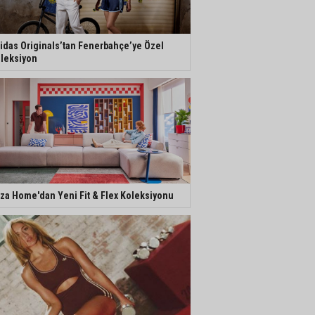
idas Originals’tan Fenerbahçe’ye Özel
leksiyon
za Home'dan Yeni Fit & Flex Koleksiyonu