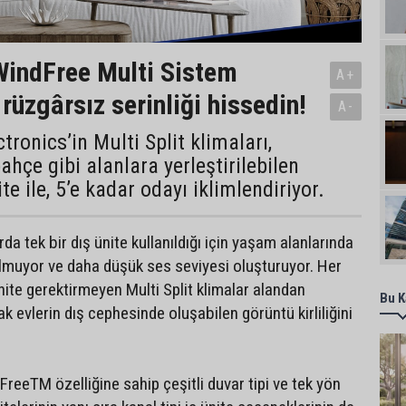
indFree Multi Sistem
A+
rüzgârsız serinliği hissedin!
A-
ronics’in Multi Split klimaları,
ahçe gibi alanlara yerleştirilebilen
ite ile, 5’e kadar odayı iklimlendiriyor.
rda tek bir dış ünite kullanıldığı için yaşam alanlarında
lmuyor ve daha düşük ses seviyesi oluşturuyor. Her
ünite gerektirmeyen Multi Split klimalar alandan
Bu K
k evlerin dış cephesinde oluşabilen görüntü kirliliğini
eeTM özelliğine sahip çeşitli duvar tipi ve tek yön