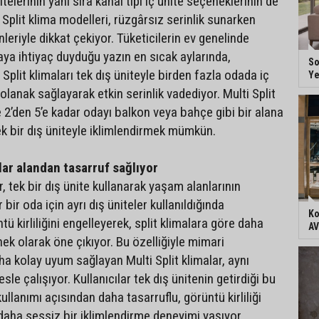
telerinin yanı sıra kanal tipi iç ünite seçeneklerinin de
 Split klima modelleri, rüzgârsız serinlik sunarken
nleriyle dikkat çekiyor. Tüketicilerin ev genelinde
a ihtiyaç duyduğu yazın en sıcak aylarında,
So
plit klimaları tek dış üniteyle birden fazla odada iç
Ye
lanak sağlayarak etkin serinlik vadediyor. Multi Split
 2’den 5’e kadar odayı balkon veya bahçe gibi bir alana
tek bir dış üniteyle iklimlendirmek mümkün.
alar alandan tasarruf sağlıyor
ar, tek bir dış ünite kullanarak yaşam alanlarının
bir oda için ayrı dış üniteler kullanıldığında
Ko
ü kirliliğini engelleyerek, split klimalara göre daha
AV
nek olarak öne çıkıyor. Bu özelliğiyle mimari
ha kolay uyum sağlayan Multi Split klimalar, aynı
e çalışıyor. Kullanıcılar tek dış ünitenin getirdiği bu
kullanımı açısından daha tasarruflu, görüntü kirliliği
aha sessiz bir iklimlendirme deneyimi yaşıyor.