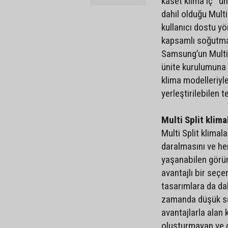
kaset klima iç üni
dahil olduğu Multi
kullanıcı dostu yö
kapsamlı soğutmay
Samsung’un Multi S
ünite kurulumuna o
klima modelleriyle
yerleştirilebilen 
Multi Split klim
Multi Split klimal
daralmasını ve her 
yaşanabilen görünt
avantajlı bir seçe
tasarımlara da da
zamanda düşük sesl
avantajlarla alan 
oluşturmayan ve d