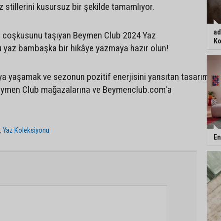
 stillerini kusursuz bir şekilde tamamlıyor.
ad
 ve coşkusunu taşıyan Beymen Club 2024 Yaz
Ko
u yaz bambaşka bir hikâye yazmaya hazır olun!
ya yaşamak ve sezonun pozitif enerjisini yansıtan tasarımları
eymen Club mağazalarına ve Beymenclub.com'a
,
Yaz Koleksiyonu
En