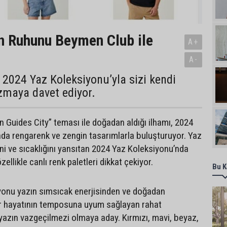
n Ruhunu Beymen Club ile
A+
A-
2024 Yaz Koleksiyonu’yla sizi kendi
zmaya davet ediyor.
 Guides City” teması ile doğadan aldığı ilhamı, 2024
da rengarenk ve zengin tasarımlarla buluşturuyor. Yaz
ini ve sıcaklığını yansıtan 2024 Yaz Koleksiyonu’nda
zellikle canlı renk paletleri dikkat çekiyor.
Bu K
yonu yazın sımsıcak enerjisinden ve doğadan
ir hayatının temposuna uyum sağlayan rahat
 yazın vazgeçilmezi olmaya aday. Kırmızı, mavi, beyaz,