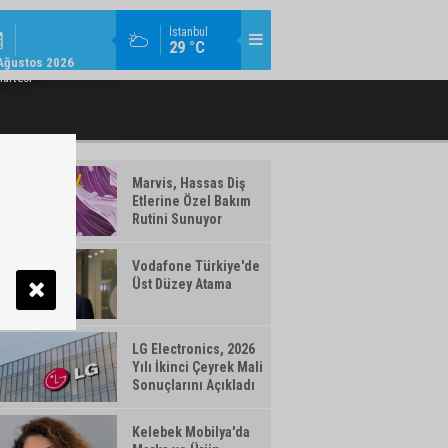
KURUMSAL / 11:08
İstanbul
29 °C
U ÜST YÖNETIMINDE GÖREV DEĞIŞIMI
VAKIFBANK’IN AKTIF BÜYÜKLÜĞÜ 5,
Ağustos 2026
artesi
Marvis, Hassas Diş
Etlerine Özel Bakım
Rutini Sunuyor
Vodafone Türkiye'de
Üst Düzey Atama
LG Electronics, 2026
Yılı İkinci Çeyrek Mali
Sonuçlarını Açıkladı
Kelebek Mobilya'da