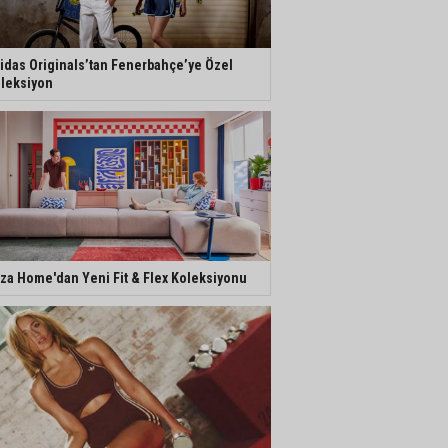
idas Originals’tan Fenerbahçe’ye Özel
leksiyon
za Home'dan Yeni Fit & Flex Koleksiyonu