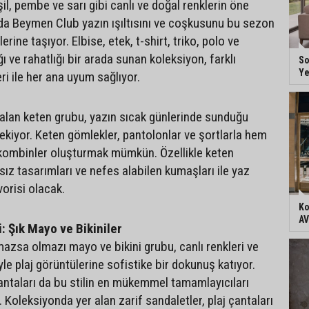
il, pembe ve sarı gibi canlı ve doğal renklerin öne
nda Beymen Club yazın ışıltısını ve coşkusunu bu sezon
lerine taşıyor. Elbise, etek, t-shirt, triko, polo ve
ğı ve rahatlığı bir arada sunan koleksiyon, farklı
So
Ye
i ile her ana uyum sağlıyor.
alan keten grubu, yazın sıcak günlerinde sunduğu
çekiyor. Keten gömlekler, pantolonlar ve şortlarla hem
kombinler oluşturmak mümkün. Özellikle keten
ız tasarımları ve nefes alabilen kumaşları ile yaz
vorisi olacak.
Ko
AV
: Şık Mayo ve Bikiniler
lmazsa olmazı mayo ve bikini grubu, canlı renkleri ve
e plaj görüntülerine sofistike bir dokunuş katıyor.
çantaları da bu stilin en mükemmel tamamlayıcıları
. Koleksiyonda yer alan zarif sandaletler, plaj çantaları