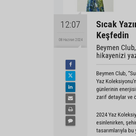
Sıcak Yazı
12:07
Keşfedin
08 Haziran 2024
Beymen Club, 
hikayenizi ya
Beymen Club, “Sun
Yaz Koleksiyonu’n
günlerinin enerjis
zarif detaylar ve ö
2024 Yaz Koleksi
esinlenirken, şeh
tasarımlarıyla bu