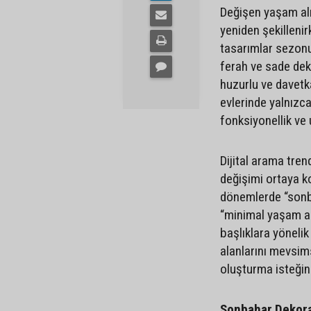
Değişen yaşam alı
yeniden şekillenir
tasarımlar sezonun
ferah ve sade deko
huzurlu ve davetkâ
evlerinde yalnızc
fonksiyonellik ve
Dijital arama tren
değişimi ortaya k
dönemlerde “sonb
“minimal yaşam al
başlıklara yönelik 
alanlarını mevsim
oluşturma isteğini
Sonbahar Dekora