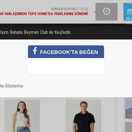
ŞIRKET HABERLERI / 13:19
İŞ BANKASI GRUB
E BAKANLIK'TAN 'ÇEVRE ETIKETLI' ÜRÜNLER İÇIN İŞ
08 
BIRLIĞI
Cum
Yazın Ruhunu Beymen Club ile Keşfedin
FACEBOOK'TA BEĞEN
aha Gösterme