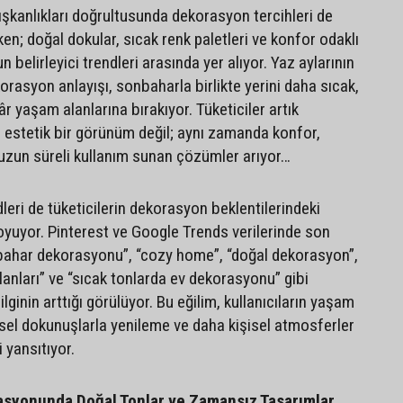
şkanlıkları doğrultusunda dekorasyon tercihleri de
ken; doğal dokular, sıcak renk paletleri ve konfor odaklı
 belirleyici trendleri arasında yer alıyor. Yaz aylarının
rasyon anlayışı, sonbaharla birlikte yerini daha sıcak,
r yaşam alanlarına bırakıyor. Tüketiciler artık
a estetik bir görünüm değil; aynı zamanda konfor,
 uzun süreli kullanım sunan çözümler arıyor…
dleri de tüketicilerin dekorasyon beklentilerindeki
oyuyor. Pinterest ve Google Trends verilerinde son
ahar dekorasyonu”, “cozy home”, “doğal dekorasyon”,
anları” ve “sıcak tonlarda ev dekorasyonu” gibi
ilginin arttığı görülüyor. Bu eğilim, kullanıcıların yaşam
sel dokunuşlarla yenileme ve daha kişisel atmosferler
 yansıtıyor.
syonunda Doğal Tonlar ve Zamansız Tasarımlar