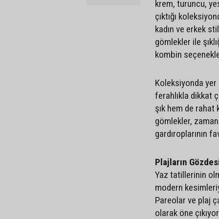
krem, turuncu, yeş
çıktığı koleksiyo
kadın ve erkek stil
gömlekler ile şıklı
kombin seçenekler
Koleksiyonda yer 
ferahlıkla dikkat 
şık hem de rahat 
gömlekler, zamans
gardıroplarının fa
Plajların Gözdesi
Yaz tatillerinin o
modern kesimleriyl
Pareolar ve plaj 
olarak öne çıkıyor