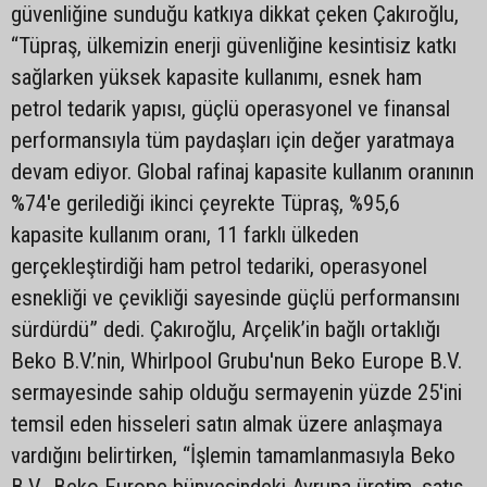
güvenliğine sunduğu katkıya dikkat çeken Çakıroğlu,
“Tüpraş, ülkemizin enerji güvenliğine kesintisiz katkı
sağlarken yüksek kapasite kullanımı, esnek ham
petrol tedarik yapısı, güçlü operasyonel ve finansal
performansıyla tüm paydaşları için değer yaratmaya
devam ediyor. Global rafinaj kapasite kullanım oranının
%74'e gerilediği ikinci çeyrekte Tüpraş, %95,6
kapasite kullanım oranı, 11 farklı ülkeden
gerçekleştirdiği ham petrol tedariki, operasyonel
esnekliği ve çevikliği sayesinde güçlü performansını
sürdürdü” dedi. Çakıroğlu, Arçelik’in bağlı ortaklığı
Beko B.V.’nin, Whirlpool Grubu'nun Beko Europe B.V.
sermayesinde sahip olduğu sermayenin yüzde 25'ini
temsil eden hisseleri satın almak üzere anlaşmaya
vardığını belirtirken, “İşlemin tamamlanmasıyla Beko
B.V., Beko Europe bünyesindeki Avrupa üretim, satış