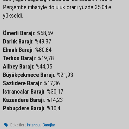
Perşembe itibariyle doluluk oranı yüzde 35.04'e
yükseldi.
Ömerli Barajı
: %58,59
Darlık Barajı
: %49,37
Elmalı Barajı
: %80,84
Terkos Barajı
: %19,78
Alibey Barajı
: %44,05
Büyükçekmece Barajı
: %21,93
Sazlıdere Barajı
: %17,36
Istrancalar Barajı
: %30,17
Kazandere Barajı
: %14,23
Pabuçdere Barajı
: %10,4
,
Etiketler :
İstanbul
Barajlar