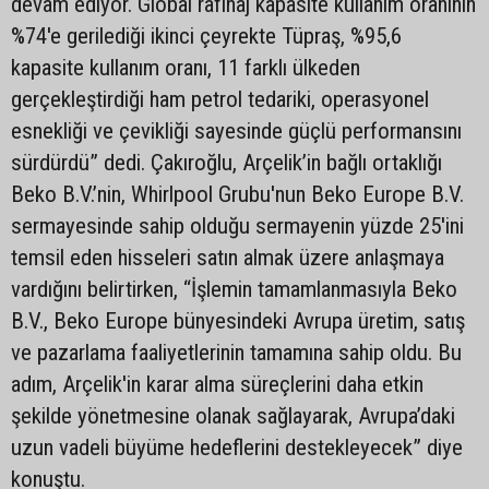
devam ediyor. Global rafinaj kapasite kullanım oranının
%74'e gerilediği ikinci çeyrekte Tüpraş, %95,6
kapasite kullanım oranı, 11 farklı ülkeden
gerçekleştirdiği ham petrol tedariki, operasyonel
esnekliği ve çevikliği sayesinde güçlü performansını
sürdürdü” dedi. Çakıroğlu, Arçelik’in bağlı ortaklığı
Beko B.V.’nin, Whirlpool Grubu'nun Beko Europe B.V.
sermayesinde sahip olduğu sermayenin yüzde 25'ini
temsil eden hisseleri satın almak üzere anlaşmaya
vardığını belirtirken, “İşlemin tamamlanmasıyla Beko
B.V., Beko Europe bünyesindeki Avrupa üretim, satış
ve pazarlama faaliyetlerinin tamamına sahip oldu. Bu
adım, Arçelik'in karar alma süreçlerini daha etkin
şekilde yönetmesine olanak sağlayarak, Avrupa’daki
uzun vadeli büyüme hedeflerini destekleyecek” diye
konuştu.