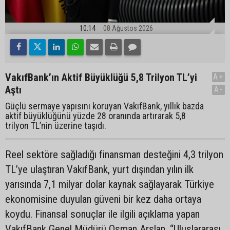
10:14
08 Ağustos 2026
VakıfBank’ın Aktif Büyüklüğü 5,8 Trilyon TL’yi
A+
Aştı
A-
Güçlü sermaye yapısını koruyan VakıfBank, yıllık bazda
aktif büyüklüğünü yüzde 28 oranında artırarak 5,8
trilyon TL’nin üzerine taşıdı.
Reel sektöre sağladığı finansman desteğini 4,3 trilyon
TL’ye ulaştıran VakıfBank, yurt dışından yılın ilk
yarısında 7,1 milyar dolar kaynak sağlayarak Türkiye
ekonomisine duyulan güveni bir kez daha ortaya
koydu. Finansal sonuçlar ile ilgili açıklama yapan
VakıfBank Genel Müdürü Osman Arslan, “Uluslararası