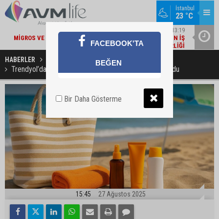
İstanbul
23 °C
22
ŞIRKET HABERLERI / 13:19
MI
MIGROS VE BAKANLIK'TAN 'ÇEVRE ETIKETLI' ÜRÜNLER İÇIN İŞ
İŞ
FACEBOOK'TA
BIRLIĞI
HABERLER
ŞİRKET HABERLERİ
BEĞEN
Trendyol’da 2025 Yaz Aylarının Favori Ürünleri Belli Oldu
Bir Daha Gösterme
15:45
27 Ağustos 2025