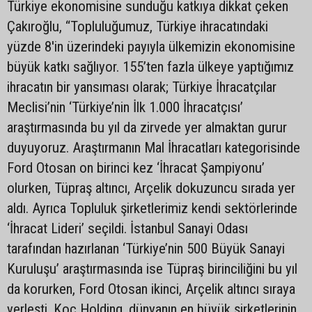
Türkiye ekonomisine sunduğu katkıya dikkat çeken
Çakıroğlu, “Topluluğumuz, Türkiye ihracatındaki
yüzde 8'in üzerindeki payıyla ülkemizin ekonomisine
büyük katkı sağlıyor. 155’ten fazla ülkeye yaptığımız
ihracatın bir yansıması olarak; Türkiye İhracatçılar
Meclisi’nin ‘Türkiye’nin İlk 1.000 İhracatçısı’
araştırmasında bu yıl da zirvede yer almaktan gurur
duyuyoruz. Araştırmanın Mal İhracatları kategorisinde
Ford Otosan on birinci kez ‘İhracat Şampiyonu’
olurken, Tüpraş altıncı, Arçelik dokuzuncu sırada yer
aldı. Ayrıca Topluluk şirketlerimiz kendi sektörlerinde
‘İhracat Lideri’ seçildi. İstanbul Sanayi Odası
tarafından hazırlanan ‘Türkiye’nin 500 Büyük Sanayi
Kuruluşu’ araştırmasında ise Tüpraş birinciliğini bu yıl
da korurken, Ford Otosan ikinci, Arçelik altıncı sıraya
yerleşti. Koç Holding, dünyanın en büyük şirketlerinin