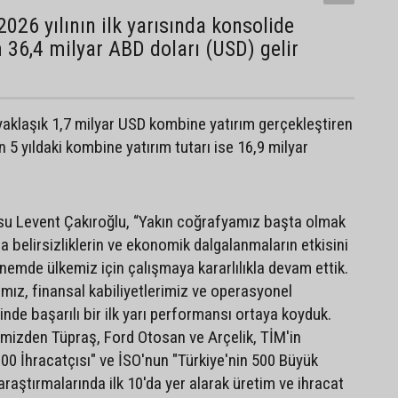
2026 yılının ilk yarısında konsolide
36,4 milyar ABD doları (USD) gelir
a yaklaşık 1,7 milyar USD kombine yatırım gerçekleştiren
 5 yıldaki kombine yatırım tutarı ise 16,9 milyar
su Levent Çakıroğlu, “Yakın coğrafyamız başta olmak
 belirsizliklerin ve ekonomik dalgalanmaların etkisini
emde ülkemiz için çalışmaya kararlılıkla devam ettik.
ımız, finansal kabiliyetlerimiz ve operasyonel
inde başarılı bir ilk yarı performansı ortaya koyduk.
rimizden Tüpraş, Ford Otosan ve Arçelik, TİM'in
.000 İhracatçısı" ve İSO'nun "Türkiye'nin 500 Büyük
raştırmalarında ilk 10'da yer alarak üretim ve ihracat