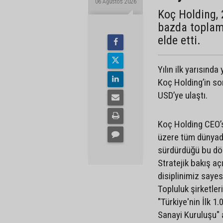
06 Ağustos 2026
Koç Holding, 
bazda toplam 
elde etti.
Yılın ilk yarısınd
Koç Holding’in son
USD’ye ulaştı.
Koç Holding CEO’
üzere tüm dünyada
sürdürdüğü bu dön
Stratejik bakış aç
disiplinimiz sayes
Topluluk şirketle
"Türkiye'nin İlk 1
Sanayi Kuruluşu" a