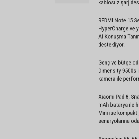
kablosuz şarj des
REDMI Note 15 Se
HyperCharge ve ya
AI Konuşma Tanıma
destekliyor.
Genç ve bütçe odak
Dimensity 9500s i
kamera ile perform
Xiaomi Pad 8; Sna
mAh batarya ile h
Mini ise kompakt y
senaryolarına oda
Xiaomi'nin 55, 65,