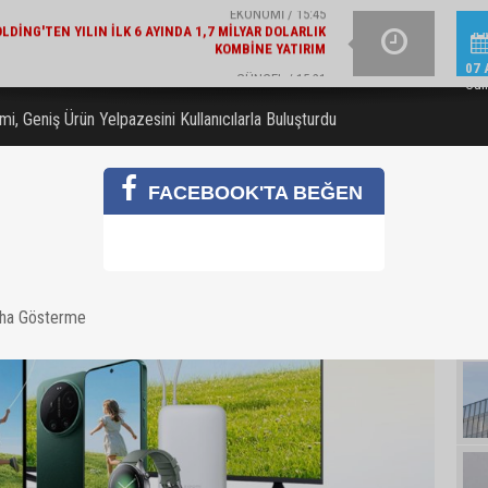
GÜNCEL / 15:21
LAJLI SU ÜRETICILERI DERNEĞI'NDEN 2030 UYARISI
YAZIN IŞILTISINI TAM
07 
Cu
mi, Geniş Ürün Yelpazesini Kullanıcılarla Buluşturdu
FACEBOOK'TA BEĞEN
aha Gösterme