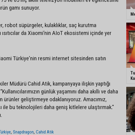
 ürün gamı sunuyor.
Me
ler, robot süpürgeler, kulaklıklar, saç kurutma
ı ısıtıcılar da Xiaomi’nin AIoT ekosistemi içinde yer
iaomi Türkiye'nin resmi internet sitesinden satın
Tu
Ka
kiler Müdürü Cahid Atik, kampanyaya ilişkin yaptığı
Kullanıcılarımızın günlük yaşamını daha akıllı ve daha
ren ürünler geliştirmeye odaklanıyoruz. Amacımız,
le bu teknolojileri daha geniş kitlelere ulaştırmak."
ı.
,
,
Türkiye
Snapdragon
Cahid Atik