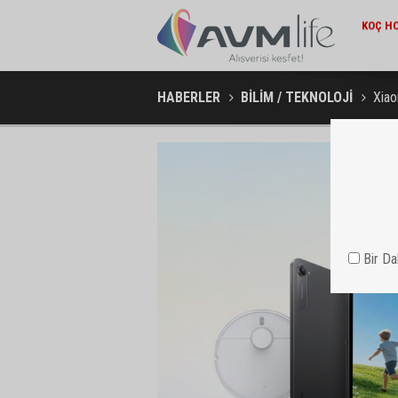
EKONOMI / 15:45
KOÇ HOLDING'TEN YILIN İLK 6 AYINDA 1,7 MILYAR DOLARLIK
AMBA
KOMBINE YATIRIM
HABERLER
BİLİM / TEKNOLOJİ
Xiao
Bir D