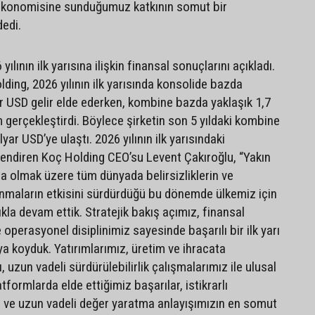
 ekonomisine sunduğumuz katkının somut bir
dedi.
ılının ilk yarısına ilişkin finansal sonuçlarını açıkladı.
ding, 2026 yılının ilk yarısında konsolide bazda
r USD gelir elde ederken, kombine bazda yaklaşık 1,7
 gerçekleştirdi. Böylece şirketin son 5 yıldaki kombine
lyar USD’ye ulaştı. 2026 yılının ilk yarısındaki
lendiren Koç Holding CEO’su Levent Çakıroğlu, “Yakın
 olmak üzere tüm dünyada belirsizliklerin ve
nmaların etkisini sürdürdüğü bu dönemde ülkemiz için
ıkla devam ettik. Stratejik bakış açımız, finansal
e operasyonel disiplinimiz sayesinde başarılı bir ilk yarı
a koyduk. Yatırımlarımız, üretim ve ihracata
uzun vadeli sürdürülebilirlik çalışmalarımız ile ulusal
tformlarda elde ettiğimiz başarılar, istikrarlı
 ve uzun vadeli değer yaratma anlayışımızın en somut