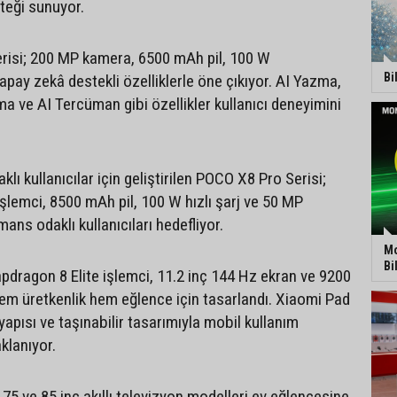
teği sunuyor.
risi; 200 MP kamera, 6500 mAh pil, 100 W
Bi
pay zekâ destekli özelliklerle öne çıkıyor. AI Yazma,
 ve AI Tercüman gibi özellikler kullanıcı deneyimini
lı kullanıcılar için geliştirilen POCO X8 Pro Serisi;
şlemci, 8500 mAh pil, 100 W hızlı şarj ve 50 MP
ans odaklı kullanıcıları hedefliyor.
Mo
Bi
pdragon 8 Elite işlemci, 11.2 inç 144 Hz ekran ve 9200
em üretkenlik hem eğlence için tasarlandı. Xiaomi Pad
apısı ve taşınabilir tasarımıyla mobil kullanım
klanıyor.
 75 ve 85 inç akıllı televizyon modelleri ev eğlencesine