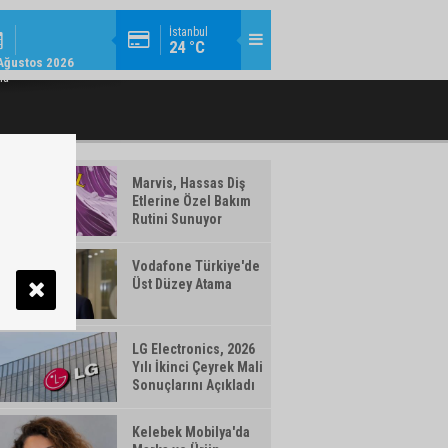
MODA / TREND / 14:18
İstanbul
24 °C
AMLAYAN MAKYAJ ÜRÜNLERI WATSONS
TÜRK TELEKOM’DAN YILIN İLK YARISIN
Ağustos 2026
TÜRKIYE'DE!
ma
Marvis, Hassas Diş
Etlerine Özel Bakım
Rutini Sunuyor
Vodafone Türkiye'de
Üst Düzey Atama
LG Electronics, 2026
Yılı İkinci Çeyrek Mali
Sonuçlarını Açıkladı
Kelebek Mobilya'da