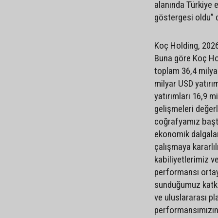
alanında Türkiye
göstergesi oldu” 
Koç Holding, 2026 y
Buna göre Koç Hol
toplam 36,4 milya
milyar USD yatırım
yatırımları 16,9 mi
gelişmeleri değer
coğrafyamız başta
ekonomik dalgala
çalışmaya kararlıl
kabiliyetlerimiz v
performansı ortay
sunduğumuz katkı, 
ve uluslararası pla
performansımızın