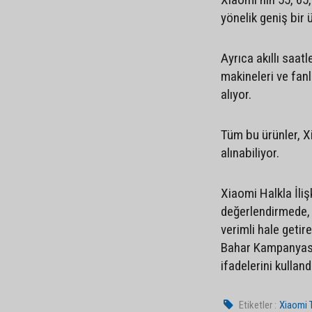
yönelik geniş bir
Ayrıca akıllı saat
makineleri ve fanl
alıyor.
Tüm bu ürünler, X
alınabiliyor.
Xiaomi Halkla İliş
değerlendirmede, “
verimli hale geti
Bahar Kampanyası i
ifadelerini kulland
Etiketler :
Xiaomi 