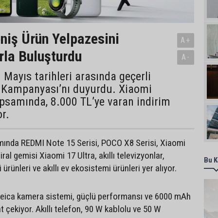
niş Ürün Yelpazesini
A+
arla Buluşturdu
A-
 Mayıs tarihleri arasında geçerli
 Kampanyası’nı duyurdu. Xiaomi
samında, 8.000 TL’ye varan indirim
or.
nda REDMI Note 15 Serisi, POCO X8 Serisi, Xiaomi
ral gemisi Xiaomi 17 Ultra, akıllı televizyonlar,
Bu K
ji ürünleri ve akıllı ev ekosistemi ürünleri yer alıyor.
Leica kamera sistemi, güçlü performansı ve 6000 mAh
t çekiyor. Akıllı telefon, 90 W kablolu ve 50 W