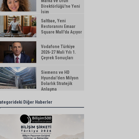
Marka ve Ürün
Direktörlüğü'ne Yeni
İsim
Saltbae, Yeni
Restoranını Emaar
Square Mall'da Açıyor
Vodafone Türkiye
2026-27 Mali Yılı 1.
Çeyrek Sonuçları
Siemens ve HD
Hyundai'den Milyon
Dolarlık Stratejik
Anlaşma
ategorideki Diğer Haberler