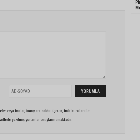
Ph
Mo
er veya imalar, inançlara saldırı içeren, imla kuralları ile
arflerle yazılmış yorumlar onaylanmamaktadır.