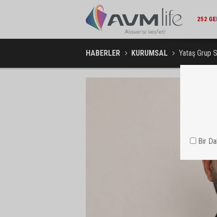
ŞIRKET HABERLERI / 15:15
252 GENÇ YETENEK KARIYERLERINE İLK ADIMI TURKCELL’DE
ALBARAK
ATTI
HABERLER
KURUMSAL
Yataş Grup S
Bir D