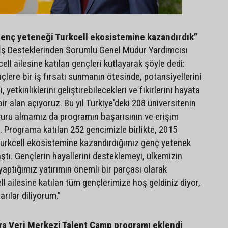
genç yeteneği Turkcell ekosistemine kazandırdık”
 İş Desteklerinden Sorumlu Genel Müdür Yardımcısı
ell ailesine katılan gençleri kutlayarak şöyle dedi:
lere bir iş fırsatı sunmanın ötesinde, potansiyellerini
 yetkinliklerini geliştirebilecekleri ve fikirlerini hayata
bir alan açıyoruz. Bu yıl Türkiye'deki 208 üniversitenin
ru almamız da programın başarısının ve erişim
. Programa katılan 252 gencimizle birlikte, 2015
Turkcell ekosistemine kazandırdığımız genç yetenek
aştı. Gençlerin hayallerini desteklemeyi, ülkemizin
 yaptığımız yatırımın önemli bir parçası olarak
l ailesine katılan tüm gençlerimize hoş geldiniz diyor,
arılar diliyorum.”
 Veri Merkezi Talent Camp programı eklendi