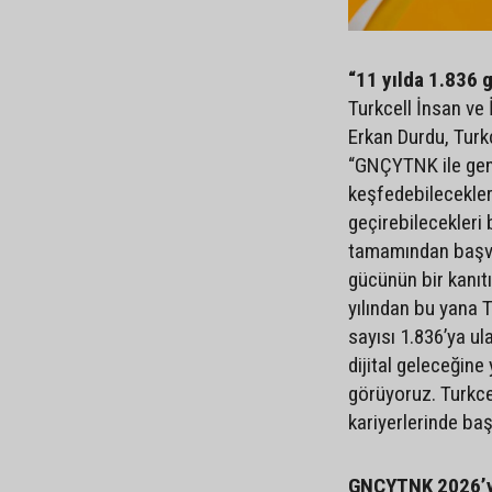
“11 yılda 1.836 
Turkcell İnsan ve
Erkan Durdu, Turkc
“GNÇYTNK ile genç
keşfedebilecekleri,
geçirebilecekleri 
tamamından başvu
gücünün bir kanıtı
yılından bu yana 
sayısı 1.836’ya ul
dijital geleceğine
görüyoruz. Turkcel
kariyerlerinde baş
GNÇYTNK 2026’ya