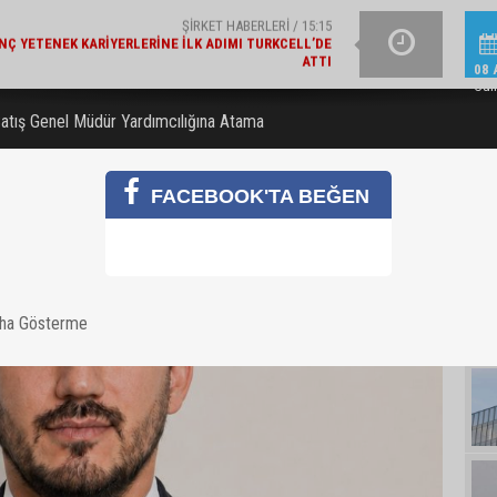
EKONOMI / 14:22
A TÜRK'TEN EKONOMIYE 363 MILYAR TL FINANSMAN
EBEBEK 2026 YILI İKI
DESTEĞI
08 
Cum
atış Genel Müdür Yardımcılığına Atama
FACEBOOK'TA BEĞEN
aha Gösterme