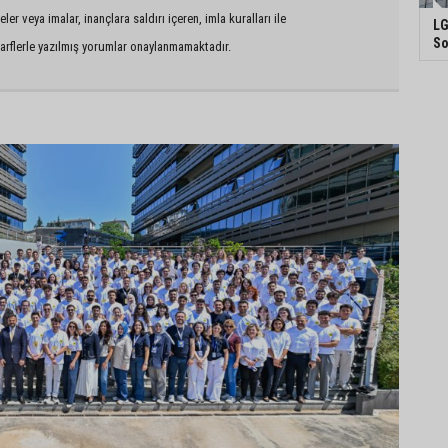
er veya imalar, inançlara saldırı içeren, imla kuralları ile
LG
So
arflerle yazılmış yorumlar onaylanmamaktadır.