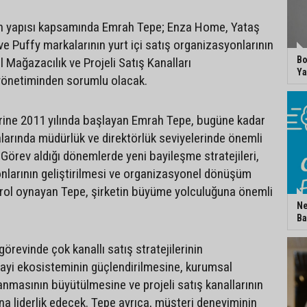
n yapısı kapsamında Emrah Tepe; Enza Home, Yataş
e Puffy markalarının yurt içi satış organizasyonlarının
Bo
 Mağazacılık ve Projeli Satış Kanalları
Ya
yönetiminden sorumlu olacak.
rine 2011 yılında başlayan Emrah Tepe, bugüne kadar
arında müdürlük ve direktörlük seviyelerinde önemli
 Görev aldığı dönemlerde yeni bayileşme stratejileri,
nlarının geliştirilmesi ve organizasyonel dönüşüm
f rol oynayan Tepe, şirketin büyüme yolculuğuna önemli
Ne
Ba
örevinde çok kanallı satış stratejilerinin
 bayi ekosisteminin güçlendirilmesine, kurumsal
anmasının büyütülmesine ve projeli satış kanallarının
na liderlik edecek. Tepe ayrıca, müşteri deneyiminin