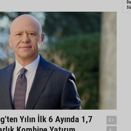
Da
Sü
'ten Yılın İlk 6 Ayında 1,7
A+
arlık Kombine Yatırım
A-