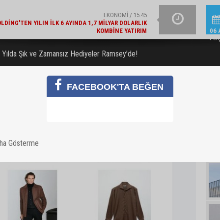
KOMBINE YATIRIM
GÜNCEL / 15:21
YAZIN IŞILTISINI TAM
LAJLI SU ÜRETICILERI DERNEĞI'NDEN 2030 UYARISI
06 
Per
i Yılda Şık ve Zamansız Hediyeler Ramsey’de!
FACEBOOK'TA BEĞEN
aha Gösterme