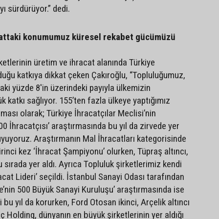
yı sürdürüyor.” dedi.
cattaki konumumuz küresel rekabet gücümüzü
etlerinin üretim ve ihracat alanında Türkiye
uğu katkıya dikkat çeken Çakıroğlu, “Topluluğumuz,
aki yüzde 8'in üzerindeki payıyla ülkemizin
 katkı sağlıyor. 155’ten fazla ülkeye yaptığımız
ıması olarak; Türkiye İhracatçılar Meclisi’nin
.000 İhracatçısı’ araştırmasında bu yıl da zirvede yer
yuyoruz. Araştırmanın Mal İhracatları kategorisinde
inci kez ‘İhracat Şampiyonu’ olurken, Tüpraş altıncı,
sırada yer aldı. Ayrıca Topluluk şirketlerimiz kendi
acat Lideri’ seçildi. İstanbul Sanayi Odası tarafından
ye’nin 500 Büyük Sanayi Kuruluşu’ araştırmasında ise
i bu yıl da korurken, Ford Otosan ikinci, Arçelik altıncı
oç Holding, dünyanın en büyük şirketlerinin yer aldığı