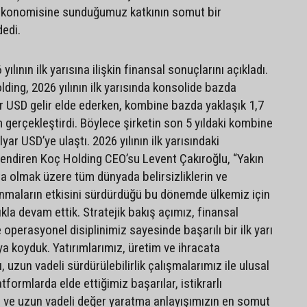
 ekonomisine sunduğumuz katkının somut bir
dedi.
ılının ilk yarısına ilişkin finansal sonuçlarını açıkladı.
ding, 2026 yılının ilk yarısında konsolide bazda
r USD gelir elde ederken, kombine bazda yaklaşık 1,7
 gerçekleştirdi. Böylece şirketin son 5 yıldaki kombine
lyar USD’ye ulaştı. 2026 yılının ilk yarısındaki
lendiren Koç Holding CEO’su Levent Çakıroğlu, “Yakın
 olmak üzere tüm dünyada belirsizliklerin ve
nmaların etkisini sürdürdüğü bu dönemde ülkemiz için
ıkla devam ettik. Stratejik bakış açımız, finansal
e operasyonel disiplinimiz sayesinde başarılı bir ilk yarı
a koyduk. Yatırımlarımız, üretim ve ihracata
uzun vadeli sürdürülebilirlik çalışmalarımız ile ulusal
tformlarda elde ettiğimiz başarılar, istikrarlı
 ve uzun vadeli değer yaratma anlayışımızın en somut