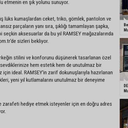
tlu etmenin en şık yolunu sunuyor.
ş lüks kumaşlardan ceket, triko, gömlek, pantolon ve
Be
ansız parçaların yanı sıra, şıklığı tamamlayan şapka,
Ma
ibi seçkin aksesuarlar da bu yıl RAMSEY mağazalarında
.tr’de sizleri bekliyor.
rkeğin stilini ve konforunu düşünerek tasarlanan özel
a sevdiklerinize hem estetik hem de unutulmaz bir
için ideal. RAMSEY’in zarif dokunuşlarıyla hazırlanan
leri, yeni yıl kutlamalarını unutulmaz bir deneyime
DE
Ma
 ve zarafeti hediye etmek isteyenler için en doğru adres
yor.