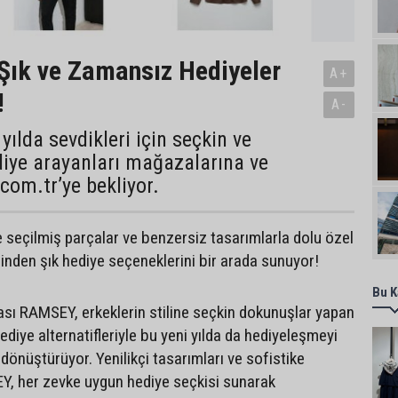
 Şık ve Zamansız Hediyeler
A+
!
A-
yılda sevdikleri için seçkin ve
iye arayanları mağazalarına ve
om.tr’ye bekliyor.
seçilmiş parçalar ve benzersiz tasarımlarla dolu özel
rinden şık hediye seçeneklerini bir arada sunuyor!
Bu K
ı RAMSEY, erkeklerin stiline seçkin dokunuşlar yapan
diye alternatifleriyle bu yeni yılda da hediyeleşmeyi
dönüştürüyor. Yenilikçi tasarımları ve sofistike
Y, her zevke uygun hediye seçkisi sunarak