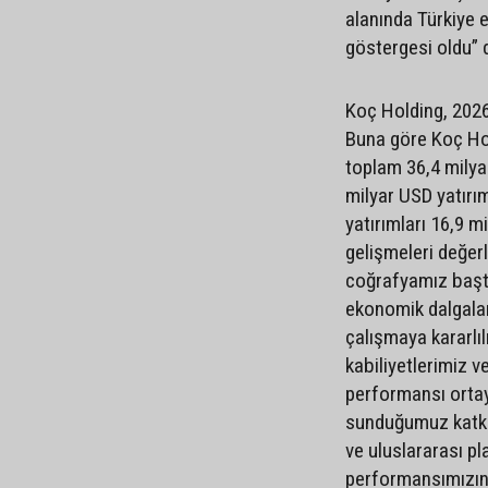
alanında Türkiye
göstergesi oldu” 
Koç Holding, 2026 y
Buna göre Koç Hol
toplam 36,4 milya
milyar USD yatırım
yatırımları 16,9 mi
gelişmeleri değer
coğrafyamız başta
ekonomik dalgala
çalışmaya kararlıl
kabiliyetlerimiz v
performansı ortay
sunduğumuz katkı, 
ve uluslararası pla
performansımızın