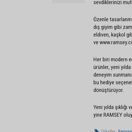
sevdiklerinizi mu
Özenle tasarlanmı
dış giyim gibi zam
eldiven, kaşkol g
ve www.ramsey.com
Her biri modern e
ürünler, yeni yıld
deneyim sunmanız 
bu hediye seçenek
dönüştürüyor.
Yeni yılda şıklığı
yine RAMSEY olu
Etiketler :
Ramsey