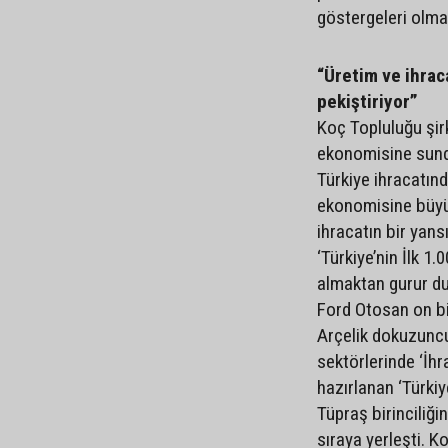
göstergeleri olma
“Üretim ve ihra
pekiştiriyor”
Koç Topluluğu şirk
ekonomisine sund
Türkiye ihracatınd
ekonomisine büyük
ihracatın bir yans
‘Türkiye’nin İlk 1
almaktan gurur du
Ford Otosan on bir
Arçelik dokuzuncu 
sektörlerinde ‘İhr
hazırlanan ‘Türki
Tüpraş birinciliğin
sıraya yerleşti. K