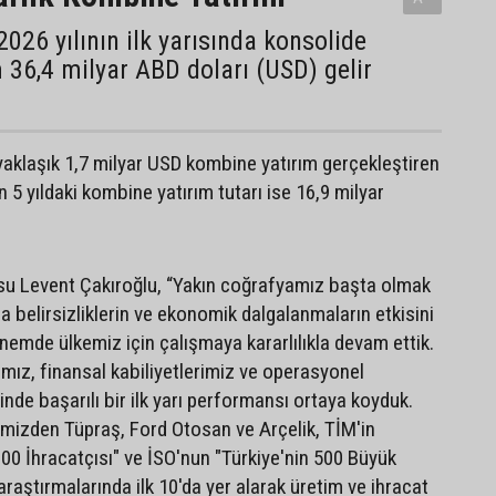
2026 yılının ilk yarısında konsolide
36,4 milyar ABD doları (USD) gelir
a yaklaşık 1,7 milyar USD kombine yatırım gerçekleştiren
 5 yıldaki kombine yatırım tutarı ise 16,9 milyar
su Levent Çakıroğlu, “Yakın coğrafyamız başta olmak
 belirsizliklerin ve ekonomik dalgalanmaların etkisini
emde ülkemiz için çalışmaya kararlılıkla devam ettik.
ımız, finansal kabiliyetlerimiz ve operasyonel
inde başarılı bir ilk yarı performansı ortaya koyduk.
rimizden Tüpraş, Ford Otosan ve Arçelik, TİM'in
.000 İhracatçısı" ve İSO'nun "Türkiye'nin 500 Büyük
raştırmalarında ilk 10'da yer alarak üretim ve ihracat