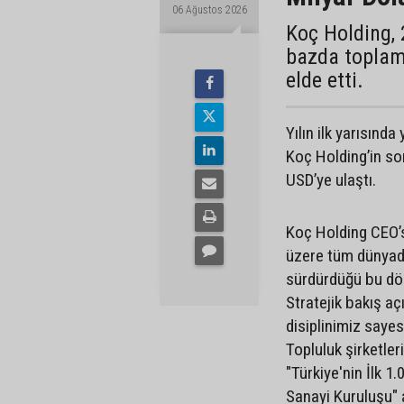
06 Ağustos 2026
Koç Holding, 
bazda toplam 
elde etti.
Yılın ilk yarısınd
Koç Holding’in son
USD’ye ulaştı.
Koç Holding CEO’
üzere tüm dünyada
sürdürdüğü bu dön
Stratejik bakış aç
disiplinimiz sayes
Topluluk şirketle
"Türkiye'nin İlk 1
Sanayi Kuruluşu" a