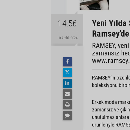
Yeni Yılda
14:56
Ramsey’de
10 Aralık 2024
RAMSEY, yeni 
zamansız hed
www.ramsey.c
RAMSEY’in özenle 
koleksiyonu birbi
Erkek moda markas
zamansız ve şık he
unutulmaz anlara 
ürünleriyle RAMSE