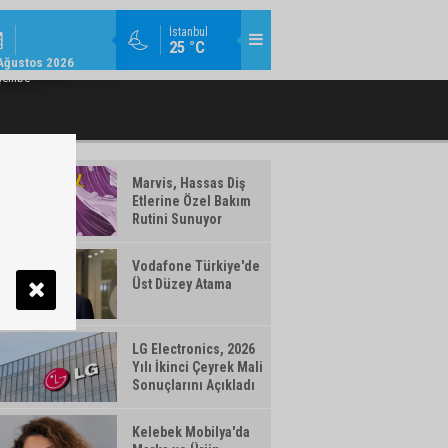
MODA / TREND / 14:18
İstanbul
25 °C
AMLAYAN MAKYAJ ÜRÜNLERI WATSONS
TÜRK TELEKOM’DAN YILIN İLK YARISIN
Ağustos 2026
TÜRKIYE'DE!
şembe
Marvis, Hassas Diş
Etlerine Özel Bakım
Rutini Sunuyor
Vodafone Türkiye'de
Üst Düzey Atama
LG Electronics, 2026
Yılı İkinci Çeyrek Mali
Sonuçlarını Açıkladı
Kelebek Mobilya'da