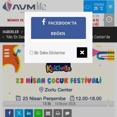
İstanbul
25 °C
22
ŞIRKET HABERLERI / 13:19
MI
MIGROS VE BAKANLIK'TAN 'ÇEVRE ETIKETLI' ÜRÜNLER İÇIN İŞ
İŞ
FACEBOOK'TA
BIRLIĞI
HABERLER
KÜLTÜR / SANAT / FESTİVAL
BEĞEN
Yılın En Ses Getiren 23 Nisan Kutlaması GapKids Zorlu Center'da
Bir Daha Gösterme
13:36
10 Nisan 2026