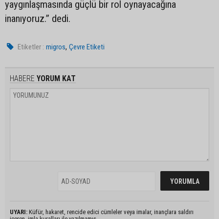
yaygınlaşmasında güçlü bir rol oynayacağına
inanıyoruz.” dedi.
,
Etiketler :
migros
Çevre Etiketi
HABERE
YORUM KAT
UYARI:
Küfür, hakaret, rencide edici cümleler veya imalar, inançlara saldırı
içeren, imla kuralları ile yazılmamış,