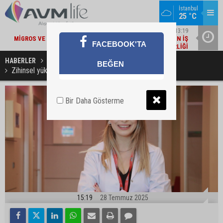
İstanbul
25 °C
22
ŞIRKET HABERLERI / 13:19
MI
MIGROS VE BAKANLIK'TAN 'ÇEVRE ETIKETLI' ÜRÜNLER İÇIN İŞ
İŞ
FACEBOOK'TA
BIRLIĞI
HABERLER
SAĞLIKLI YAŞAM
BEĞEN
Zihinsel yük kadınları sessizce yoruyor!
Bir Daha Gösterme
15:19
28 Temmuz 2025