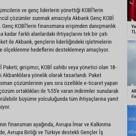
imcilerin ve genç liderlerin yönettiği KOBİ’lerin
tüncül çözümler sunmak amacıyla Akbank Genç KOBİ
rdi. Genç KOBİ’lerin finansmana erişimden danışmanlık
Va
TL
ına kadar farklı alanlardaki ihtiyaçlarını tek bir çatı
aket ile Akbank, gençlerin liderliğindeki işletmelerin
e ölçeklenme hedeflerini desteklemeyi amaçlıyor.
Paketi; girişimci, KOBİ sahibi veya yönetici olan 18-
i Akbanklılara yönelik olarak tasarlandı. Paket
man çözümlerinin yanı sıra özellikle e-ticaret yapan
çözüm ortaklıkları ile %55’e varan indirimler sunularak
Al
Fi
ürülebilir büyüme yolculuğunda tüm ihtiyaçlarına yanıt
iyor.
’nin finansman ayağında, Avrupa İmar ve Kalkınma
nde, Avrupa Birliği ve Türkiye destekli Gençler İş