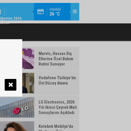
EKONOMI / 14:22
İstanbul
26 °C
ONOMIYE 363 MILYAR TL FINANSMAN
EBEBEK 2026 YILI İKINCI ÇEYREK FIN
Ağustos 2026
DESTEĞI
artesi
Marvis, Hassas Diş
Etlerine Özel Bakım
Rutini Sunuyor
Vodafone Türkiye'de
Üst Düzey Atama
LG Electronics, 2026
Yılı İkinci Çeyrek Mali
Sonuçlarını Açıkladı
Kelebek Mobilya'da