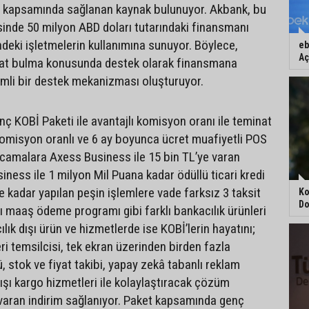
 kapsamında sağlanan kaynak bulunuyor. Akbank, bu
nde 50 milyon ABD doları tutarındaki finansmanı
indeki işletmelerin kullanımına sunuyor. Böylece,
eb
Aç
nat bulma konusunda destek olarak finansmana
nemli bir destek mekanizması oluşturuyor.
ç KOBİ Paketi ile avantajlı komisyon oranı ile teminat
omisyon oranlı ve 6 ay boyunca ücret muafiyetli POS
arcamalara Axess Business ile 15 bin TL’ye varan
iness ile 1 milyon Mil Puana kadar ödüllü ticari kredi
ye kadar yapılan peşin işlemlere vade farksız 3 taksit
Ko
Do
lı maaş ödeme programı gibi farklı bankacılık ürünleri
lık dışı ürün ve hizmetlerde ise KOBİ’lerin hayatını;
i temsilcisi, tek ekran üzerinden birden fazla
, stok ve fiyat takibi, yapay zekâ tabanlı reklam
ışı kargo hizmetleri ile kolaylaştıracak çözüm
varan indirim sağlanıyor. Paket kapsamında genç