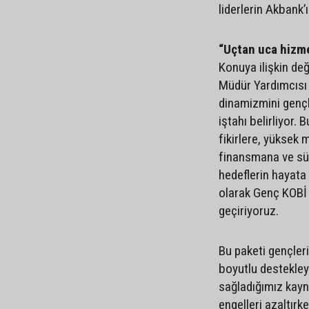
liderlerin Akbank’ı
“Uçtan uca hizme
Konuya ilişkin de
Müdür Yardımcısı 
dinamizmini gençle
iştahı belirliyor.
fikirlere, yüksek
finansmana ve sür
hedeflerin hayata
olarak Genç KOBİ 
geçiriyoruz.
Bu paketi gençler
boyutlu destekleye
sağladığımız kayn
engelleri azaltırk