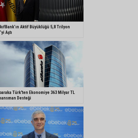
kıfBank’ın Aktif Büyüklüğü 5,8 Trilyon
’yi Aştı
baraka Türk'ten Ekonomiye 363 Milyar TL
nansman Desteği