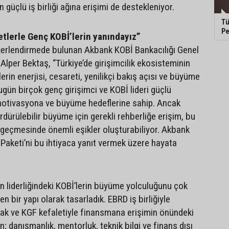
n güçlü iş birliği ağına erişimi de destekleniyor.
Tü
Pe
tlerle Genç KOBİ’lerin yanındayız”
ğerlendirmede bulunan Akbank KOBİ Bankacılığı Genel
Alper Bektaş, “Türkiye’de girişimcilik ekosisteminin
rin enerjisi, cesareti, yenilikçi bakış açısı ve büyüme
 Bugün birçok genç girişimci ve KOBİ lideri güçlü
 motivasyona ve büyüme hedeflerine sahip. Ancak
dürülebilir büyüme için gerekli rehberliğe erişim, bu
 geçmesinde önemli eşikler oluşturabiliyor. Akbank
Paketi’ni bu ihtiyaca yanıt vermek üzere hayata
in liderliğindeki KOBİ’lerin büyüme yolculuğunu çok
n bir yapı olarak tasarladık. EBRD iş birliğiyle
ak ve KGF kefaletiyle finansmana erişimin önündeki
en; danışmanlık, mentorluk, teknik bilgi ve finans dışı