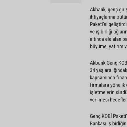
Akbank, genç giriş
ihtiyaçlarına bü
Paketi’ni gelişti
ve iş birliği ağlar
altında ele alan p
büyüme, yatırım v
Akbank Genç KOBİ 
34 yaş aralığındak
kapsamında finans
firmalara yönelik 
işletmelerin sürd
verilmesi hedeflen
Genç KOBİ Paketi
Bankası iş birliği