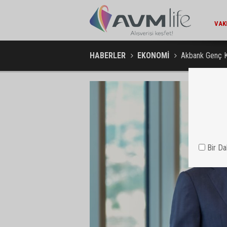
252 GE
HABERLER
EKONOMİ
Akbank Genç K
Bir D