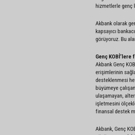
hizmetlerle genç l
Akbank olarak genç
kapsayıcı bankacıl
görüyoruz. Bu ala
Genç KOBİ’lere f
Akbank Genç KOBİ 
erişimlerinin sağ
desteklenmesi hede
büyümeye çalışan,
ulaşamayan, altern
işletmesini ölçekl
finansal destek 
Akbank, Genç KOBİ 