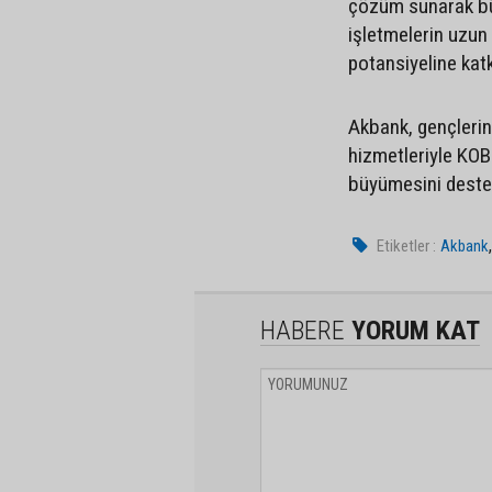
çözüm sunarak bü
işletmelerin uzun
potansiyeline kat
Akbank, gençlerin
hizmetleriyle KOBİ
büyümesini dest
Etiketler :
Akbank
HABERE
YORUM KAT