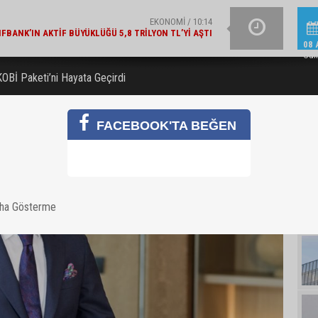
ŞIRKET HABERLERI / 15:15
NÇ YETENEK KARIYERLERINE İLK ADIMI TURKCELL’DE
ALBARAKA TÜRK'TEN EK
ATTI
08 
Cum
OBİ Paketi’ni Hayata Geçirdi
FACEBOOK'TA BEĞEN
aha Gösterme