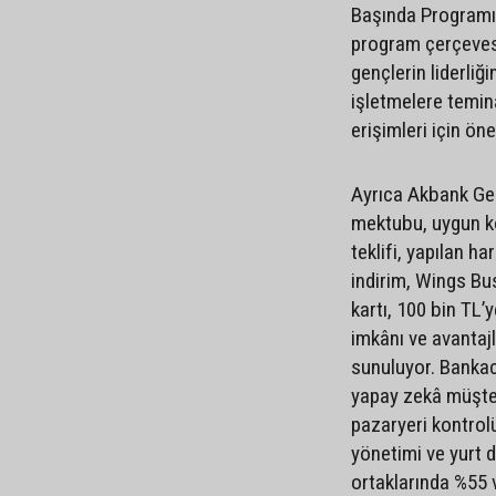
Başında Programı
program çerçevesi
gençlerin liderliğ
işletmelere temi
erişimleri için ö
Ayrıca Akbank Gen
mektubu, uygun k
teklifi, yapılan h
indirim, Wings Bus
kartı, 100 bin TL’
imkânı ve avantaj
sunuluyor. Bankacı
yapay zekâ müşter
pazaryeri kontrolü
yönetimi ve yurt d
ortaklarında %55 