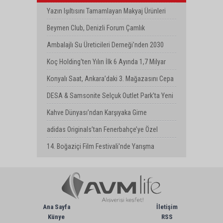
Performans
Yazın Işıltısını Tamamlayan Makyaj Ürünleri
Watsons Türkiye'de!
Beymen Club, Denizli Forum Çamlık
Mağazasını Yeniledi
Ambalajlı Su Üreticileri Derneği'nden 2030
Uyarısı
Koç Holding'ten Yılın İlk 6 Ayında 1,7 Milyar
Dolarlık Kombine Yatırım
Konyalı Saat, Ankara’daki 3. Mağazasını Cepa
AVM’de Açtı
DESA & Samsonite Selçuk Outlet Park’ta Yeni
Mağazasını Açtı
Kahve Dünyası’ndan Karşıyaka Girne
Bulvarı’nda Yeni Mağaza
adidas Originals’tan Fenerbahçe’ye Özel
Koleksiyon
14. Boğaziçi Film Festivali'nde Yarışma
Başvuruları Devam Ediyor
Ana Sayfa
İletişim
Künye
RSS