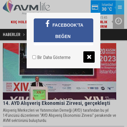
İstanbul
30 °C
EKONOMI / 15:45
KOÇ HOLDING'TEN YILIN İLK 6 AYINDA 1,7 MILYAR DOLARLIK
AMBA
FACEBOOK'TA
KOMBINE YATIRIM
HABERLER
Alışveriş Zirvesi Haberleri
BEĞEN
Bir Daha Gösterme
14. AYD Alışveriş Ekonomisi Zirvesi, gerçekleşti
Alışveriş Merkezleri ve Yatırımcıları Derneği (AYD) tarafından bu yıl
14'üncüsü düzenlenen "AYD Alışveriş Ekonomisi Zirvesi" perakende ve
AVM sektörünü buluşturdu.