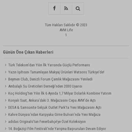
Tüm Hakları Saklıdır © 2023
AVM Life
1
Günün Öne Çıkan Haberleri
Türk Telekom’dan Yılın İlk Yarısında Güçlü Performans
Yazın Işıltısını Tamamlayan Makyaj Ürünleri Watsons Türkiye'de!
Beymen Club, Denizli Forum Çamlık Mağazasını Yeniledi
Ambalajlı Su Üreticileri Derneği'nden 2030 Uyarısı
Koç Holding'ten Yılın İlk 6 Ayında 1,7 Milyar Dolarlık Kombine Yatırım
Konyalı Saat, Ankara’daki 3. Mağazasını Cepa AVM’de Açtı
DESA & Samsonite Selçuk Outlet Park’ta Yeni Mağazasını Açtı
Kahve Dünyası’ndan Karşıyaka Girne Bulvarı’nda Yeni Mağaza
adidas Originals’tan Fenerbahçe’ye Özel Koleksiyon
14. Boğaziçi Film Festivali'nde Yarışma Başvuruları Devam Ediyor